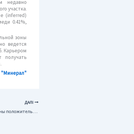
м недавно
го участка.
 (inferred)
еди 0.41%,
альной зоны
но ведется
б. Карьером
т получать
.
 "Минерал"
ДАЛІ
Австралия. Получены положительные результаты ТЭО медного проекта Ягуар