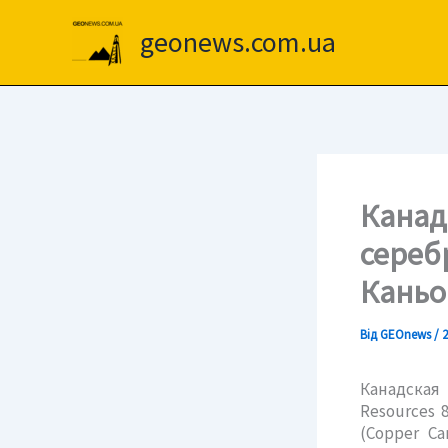
Перейти
до
geonews.com.ua
вмісту
Канад
сереб
Каньо
Від
GEOnews
/
2
Канадская 
Resources
(Copper C