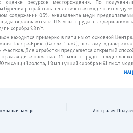
о оценке ресурсов месторождения. По полученны
м бурения разработана геологическая модель исследуемо
ом содержании 0.5% эквивалента меди предполагаемые
ощади оцениваются в 116 млн т руды с содержанием м
г/т и серебра 8.3 г/т.
ьон находится примерно в пяти км от основной Центр
ения Галоре-Крик (Galore Creek), поэтому одновремен
х участков. Для отработки предлагается открытый спосо
 производительностью 11 млн т руды предполагаю
0 тыс.унций золота, 1.8 млн унций серебра и 91 тыс.т меди
ИАЦ
Перу. Канадские компании намерены осваивать месторождение Махистраль