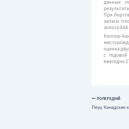
данные п
результата
При бортов
запасы пл
золота 0.64 
Коппер-Кан
месторожд
оценка дву
с годовой
ежегодно 27
ПОПЕРЕДНІЙ