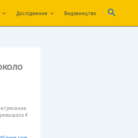
Пошук
Дослідження
Видавництво
около
трясение.
превышала 4
IGnews.com