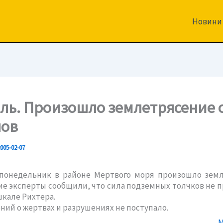
Новини
ль. Произошло землетрясение 
лов
005-02-07
льник в районе Мертвого моря произошло земле
е эксперты сообщили, что сила подземных толчков не 
шкале Рихтера.
 о жертвах и разрушениях не поступало.
M