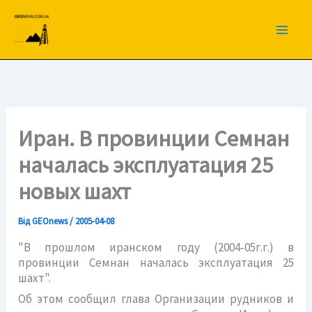
Перейти
до
вмісту
Иран. В провинции Семнан
началась эксплуатация 25
новых шахт
Від
GEOnews
/
2005-04-08
"В прошлом иранском году (2004-05г.г.) в
провинции Семнан началась эксплуатация 25
шахт".
Об этом сообщил глава Организации рудников и