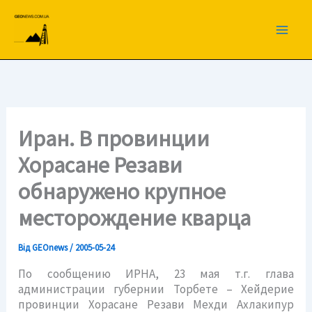
Перейти
до
вмісту
Иран. В провинции
Хорасане Резави
обнаружено крупное
месторождение кварца
Від
GEOnews
/
2005-05-24
По сообщению ИРНА, 23 мая т.г. глава
администрации губернии Торбете – Хейдерие
провинции Хорасане Резави Мехди Ахлакипур