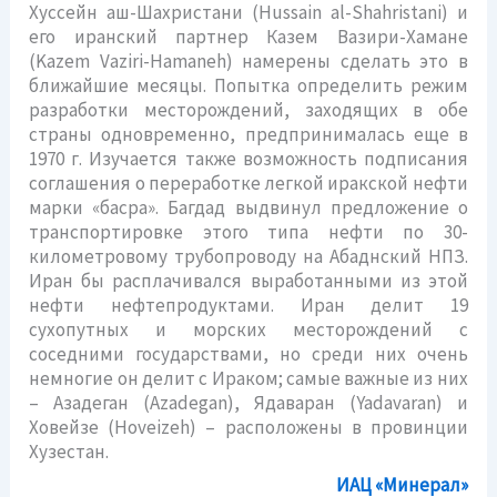
Хуссейн аш-Шахристани (Hussain al-Shahristani) и
его иранский партнер Казем Вазири-Хамане
(Kazem Vaziri-Hamaneh) намерены сделать это в
ближайшие месяцы. Попытка определить режим
разработки месторождений, заходящих в обе
страны одновременно, предпринималась еще в
1970 г. Изучается также возможность подписания
соглашения о переработке легкой иракской нефти
марки «басра». Багдад выдвинул предложение о
транспортировке этого типа нефти по 30-
километровому трубопроводу на Абаднский НПЗ.
Иран бы расплачивался выработанными из этой
нефти нефтепродуктами. Иран делит 19
сухопутных и морских месторождений с
соседними государствами, но среди них очень
немногие он делит с Ираком; самые важные из них
– Азадеган (Azadegan), Ядаваран (Yadavaran) и
Ховейзе (Hoveizeh) – расположены в провинции
Хузестан.
ИАЦ «Минерал»