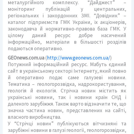
металургійного комплексу. “Дайджест” –
моніторинг публікацій у центральних,
регіональних і закордонних ЗМІ. “Довідник” –
каталог підприємств ГМК України, їх акціонерів,
законодавча й нормативно-правова база ГМК. У
цілому даний ресурс добре насичений
інформаційно, матеріали в більшості розділів
подаються оперативно.
GEOnews.com.ua
(
http://www.geonews.com.ua/
)
Потужний інформаційний ресурс. Мабуть єдиний
сайт в українському секторі Інтернету, який повно
й оперативно подає саме галузеві новини.
Тематика – геологорозвідка, надрокористування,
геологія й екологія. Стрічка новин містить як
українські новини, так і новини країн СНД і
далекого зарубіжжя. Також варто відзначити те, що
значна частина новин, представлених на сайті,
власного виробництва.
У “Стрічці новин” публікуються вітчизняні та
зарубіжні новини в галузі геології, геологорозвідки,