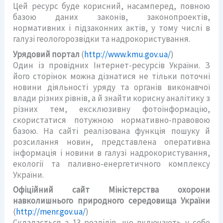
Цей ресурс буде корисний, насамперед, повною
базою даних законів, законопроектів,
нормативних і підзаконних актів, у тому числі в
галузі геологорозвідки та надрокористування.
Урядовий портал
(
http://www.kmu.gov.ua/
)
Один із провідних Інтернет-ресурсів України. З
його сторінок можна дізнатися не тільки поточні
новини діяльності уряду та органів виконавчої
влади різних рівнів, а й знайти корисну аналітику з
різних тем, ексклюзивну фотоінформацію,
скористатися потужною нормативно-правовою
базою. На сайті реалізована функція пошуку й
розсилання новин, представлена оперативна
інформація і новини в галузі надрокористування,
екології та паливно-енергетичного комплексу
України.
Офіційний сайт Міністерства охорони
навколишнього природного середовища України
(
http://menr.gov.ua/
)
Складається з 13 розділів, що включають у себе