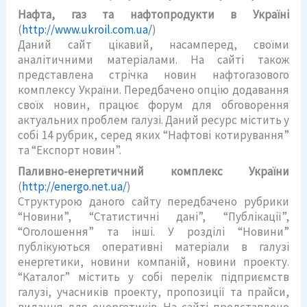
Нафта, газ та нафтопродукти в Україні
(
http://www.ukroil.com.ua/
)
Даний сайт цікавий, насамперед, своїми
аналітичними матеріалами. На сайті також
представлена стрічка новин нафтогазового
комплексу України. Передбачено опцію додавання
своїх новин, працює форум для обговорення
актуальних проблем галузі. Даний ресурс містить у
собі 14 рубрик, серед яких “Нафтові котирування”
та “Експорт новин”.
Паливно-енергетичний комплекс України
(
http://energo.net.ua/
)
Структурою даного сайту передбачено рубрики
“Новини”, “Статистичні дані”, “Публікації”,
“Оголошення” та інші. У розділі “Новини”
публікуються оперативні матеріали в галузі
енергетики, новини компаній, новини проекту.
“Каталог” містить у собі перелік підприємств
галузі, учасників проекту, пропозиції та прайси,
видання для енергетиків. На сайті представлено