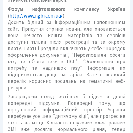
ознайомлювальній версії.
Форум нафтогазового комплексу України
(
http://www.ngbi.com.ua/
)
Досить бідний за інформаційним наповненням
сайт. Присутня стрічка новин, але оновлюється
вона нечасто. Решта матеріалів та сервісів
доступні тільки після реєстрації та за окрему
плату. Платні розділи включають у себе “Порядок
оформлення документів”, “Нерозподілені обсяги
газу та обсяги газу в ПСГ”, “Оголошення про
потребу та надлишок газу”. Інформація по
підприємствах дещо застаріла. Зате є великий
перелік корисних посилань на тематичні веб-
ресурси.
Завершуючи огляд, хотілося б підвести деякі
попередні підсумки. Попередні тому, що
віртуальний інформаційний простір України
перебуває усе ще в “дитячому віці”, але прогрес не
стоїть на місці. Кількість галузевих електронних
ЗМІ вже досягла нормального рівня, тепер