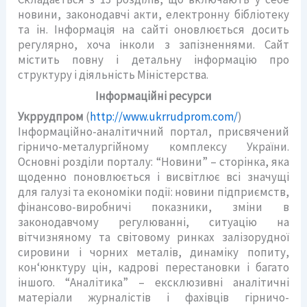
новини, законодавчі акти, електронну бібліотеку
та ін. Інформація на сайті оновлюється досить
регулярно, хоча інколи з запізненнями. Сайт
містить повну і детальну інформацію про
структуру і діяльність Міністерства.
Інформаційні ресурси
Укррудпром
(
http://www.ukrrudprom.com/
)
Інформаційно-аналітичний портал, присвячений
гірничо-металургійному комплексу України.
Основні розділи порталу: “Новини” – сторінка, яка
щоденно поновлюється і висвітлює всі значущі
для галузі та економіки події: новини підприємств,
фінансово-виробничі показники, зміни в
законодавчому регулюванні, ситуацію на
вітчизняному та світовому ринках залізорудної
сировини і чорних металів, динаміку попиту,
кон‘юнктуру цін, кадрові перестановки і багато
іншого. “Аналітика” – ексклюзивні аналітичні
матеріали журналістів і фахівців гірничо-