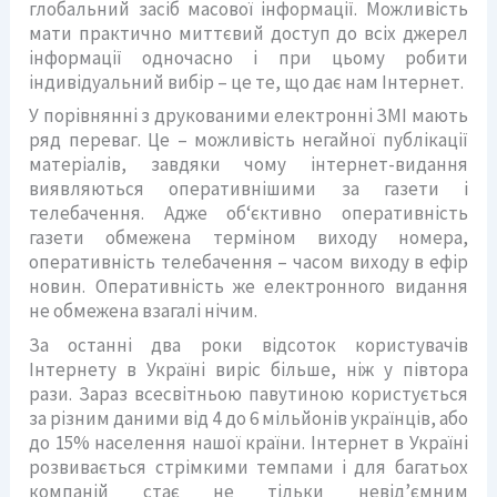
глобальний засіб масової інформації. Можливість
мати практично миттєвий доступ до всіх джерел
інформації одночасно і при цьому робити
індивідуальний вибір – це те, що дає нам Інтернет.
У порівнянні з друкованими електронні ЗМІ мають
ряд переваг. Це – можливість негайної публікації
матеріалів, завдяки чому інтернет-видання
виявляються оперативнішими за газети і
телебачення. Адже об‘єктивно оперативність
газети обмежена терміном виходу номера,
оперативність телебачення – часом виходу в ефір
новин. Оперативність же електронного видання
не обмежена взагалі нічим.
За останні два роки відсоток користувачів
Інтернету в Україні виріс більше, ніж у півтора
рази. Зараз всесвітньою павутиною користується
за різним даними від 4 до 6 мільйонів українців, або
до 15% населення нашої країни. Інтернет в Україні
розвивається стрімкими темпами і для багатьох
компаній стає не тільки невід’ємним