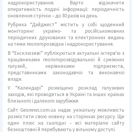
надрокористування. Варто відзначити
оперативність подачі інформації: періодичність
оновлення стрічки – до 30 разів на день.
Рубрика “Дайджест” містить у собі щоденний
моніторинг україно- та російськомовних
періодичних друкованих та електронних видань
на теми геологорозвідки і надрокористування.
В “Ексклюзиві” публікуються актуальні інтерв‘ю з
працівниками геологорозвідувальної й суміжних
галузей, керівниками підприємств,
представниками законодавчої та виконавчої
влади.
У “Календарі” розміщено розклад галузевих
заходів, які проводяться в Україні та інших країнах
близького і далекого зарубіжжя.
Сайт Geonews.com.ua надає унікальну можливість
розмістити свою новину на сторінках ресурсу. Ще
один плюс на сьогодні – всі матеріали сайту
безкоштовні й перебувають у вільному доступі.