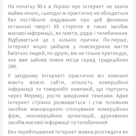
На початку 90-х в Україні про Інтернет не знали
майже нічого, сьогодні ж практично не обходиться
без постійного згадування про цей феномен
останньої чверті XX сторіччя в таких засобах
масової інформації, як газети, радіо і телебачення.
Відбувається це з кількох причин. По-перше,
Інтернет міцно увійшов у повсякденне життя
багатьох людей, по-друге, він не тільки претендує,
але вже зайняв певне місце серед традиційних
ЗМІ.
У західному Інтернеті практично всі компанії
мають власні сайти, кількість комерційної
інформації та товарообіг компаній, що торгують
через Мережу, росте швидкими темпами. Адже
Інтернет стрімко розвивається і стає головним
засобом міжнародного спілкування комерційних
фірм, некомерційних організацій, друкованих
засобів масової інформації та телебачення.
Без перебільшення Інтернет можна розглядати як