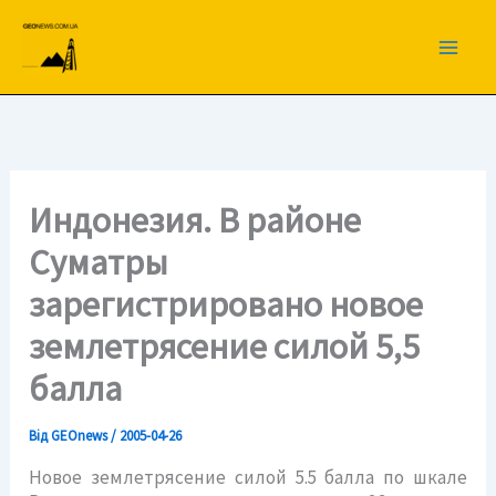
Перейти
до
вмісту
Индонезия. В районе
Суматры
зарегистрировано новое
землетрясение силой 5,5
балла
Від
GEOnews
/
2005-04-26
Новое землетрясение силой 5.5 балла по шкале