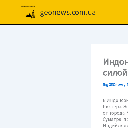
Перейти
до
geonews.com.ua
вмісту
Индон
силой
Від
GEOnews
/
2
В Индонези
Рихтера. Э
от города 
Суматра п
Индийского