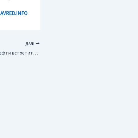
LAVRED.INFO
ДАЛІ
Россия. Глава Роснефти встретится в Пекине с руководством CNPC и Sinopec