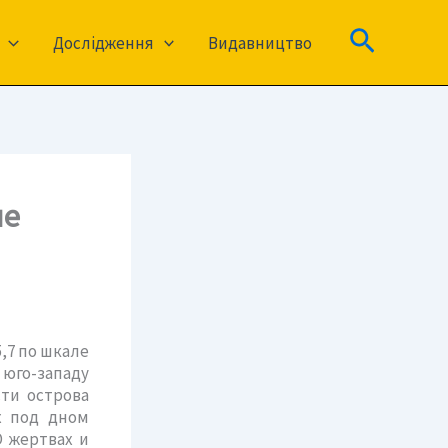
Пошук
Дослідження
Видавництво
ие
,7 по шкале
 юго-западу
сти острова
х под дном
О жертвах и