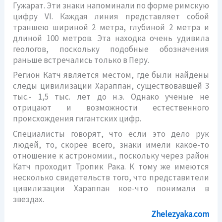
Гужарат. Эти знаки напоминали по форме римскую
цифру VI. Каждая линия представляет собой
траншею шириной 2 метра, глубиной 2 метра и
длиной 100 метров. Эта находка очень удивила
геологов, поскольку подобные обозначения
раньше встречались только в Перу.
Регион Катч является местом, где были найдены
следы цивилизации Хараппан, существовавшей 3
тыс.- 1,5 тыс. лет до н.э. Однако ученые не
отрицают и возможности естественного
происхождения гигантских цифр.
Специалисты говорят, что если это дело рук
людей, то, скорее всего, знаки имели какое-то
отношение к астрономии., поскольку через район
Катч проходит Тропик Рака. К тому же имеются
несколько свидетельств того, что представители
цивилизации Хараппан кое-что понимали в
звездах.
Zhelezyaka.com