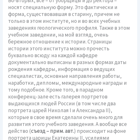
Во-вторых, все – от уборщицы и до ректора –
носят специальную форму. Это фактически и
форма, существовавшая в старину, причем не
только в этом институте, но и во всех учебных
заведениях геологического профиля. Также в этом
учебном заведении, на мой взгляд, очень
бережное отношение к истории. Страницы
истории этого института можно прочесть
буквально всюду: на каждой кафедре
документально выписаны в разных формах даты
рождения кафедры, информация о ведущих
специалистах, основные направления работы,
наработки, дипломы, международные награды и
тому подобное. Кроме того, в парадном
конференц-зале есть галерея портретов
выдающихся людей России (в том числе два
портрета царей Николая I и Александра II),
которые в свое время сделали очень много для
развития этого учебного заведения. А вообще все
действо (
съезд – прим. авт.
) происходит на фоне
портрета царицы Екатерины ІІ, усилиями