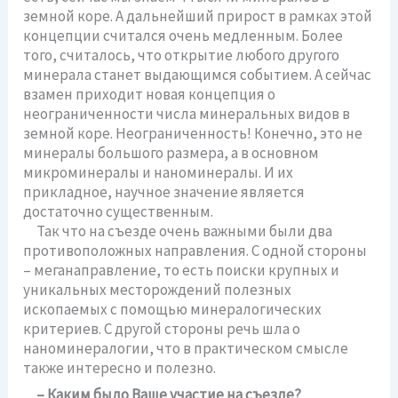
земной коре. А дальнейший прирост в рамках этой
концепции считался очень медленным. Более
того, считалось, что открытие любого другого
минерала станет выдающимся событием. А сейчас
взамен приходит новая концепция о
неограниченности числа минеральных видов в
земной коре. Неограниченность! Конечно, это не
минералы большого размера, а в основном
микроминералы и наноминералы. И их
прикладное, научное значение является
достаточно существенным.
Так что на съезде очень важными были два
противоположных направления. С одной стороны
– меганаправление, то есть поиски крупных и
уникальных месторождений полезных
ископаемых с помощью минералогических
критериев. С другой стороны речь шла о
наноминералогии, что в практическом смысле
также интересно и полезно.
– Каким было Ваше участие на съезде?