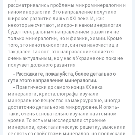
рассматривались проблемы микроминералогии и
наноминералогии. Это направление получило
широкое развитие лишь в ХХІ веке. И, как
некоторые считают, микро- и наноминералогия
будет генеральным направлением развития не
только минералогии, но и физики, химии. Кроме
того, это нанотехнологии, синтез наночастиц и
так далее. Так вот, это направление является
очень актуальным, но у нас в Украине оно пока не
получает должного развития.
– Расскажите, пожалуйста, более детально о
сути этого направления минералогии.
– Практически до самого конца ХХ века
минералоги, кристаллографы изучали
минеральное вещество на макроуровне, иногда
достаточно детально на микроуровне. И опять-
таки, очень основательно изучали на атомном
уровне. То есть мы исследовали строение
минералов, кристаллическую решетку, выяснили
ее связь со свойствами минералов, но пропускали