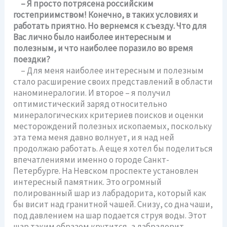
– Я просто потрясена российским
гостеприимством! Конечно, в таких условиях и
работать приятно. Но вернемся к съезду. Что для
Вас лично было наиболее интересным и
полезным, и что наиболее поразило во время
поездки?
– Для меня наиболее интересным и полезным
стало расширение своих представлений в области
наноминералогии. И второе – я получил
оптимистический заряд относительно
минералогических критериев поисков и оценки
месторождений полезных ископаемых, поскольку
эта тема меня давно волнует, и я над ней
продолжаю работать. А еще я хотел бы поделиться
впечатлениями именно о городе Санкт-
Петербурге. На Невском проспекте установлен
интересный памятник. Это огромный
полированный шар из лабрадорита, который как
бы висит над гранитной чашей. Снизу, со дна чаши,
под давлением на шар подается струя воды. Этот
шар таким образом крутится, а лабрадорит