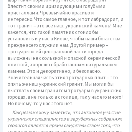
блестит своими иризирующими голубыми
кристаллами. Чрезвычайно красиво и
интересно. Что самое главное, и тот лабрадорит, и
тот гранит – это все наш, украинский камень! Мне
кажется, что такой памятник стоило бы
установить и у нас в Киеве, чтобы наши богатства
прежде всего служили нам. Другой пример –
тротуары всей центральной части города
выложены не скользкой и опасной керамической
плиткой, а хорошо обработанным натуральным
камнем. Это и декоративно, и безопасно.
Значительная часть этих тротуарных плит – это
опять же наш украинский гранит. Мы могли бы
выстлать своим гранитом тротуары в украинских
городах, а не только в столице, так у нас его много!
Но почему-то у нас этого нет.
Как резюме хочу заметить, что активное участие
украинских специалистов в зарубежных собраниях
геологов является ярким свидетельством того, что
наших ученых ценят за границей, и что наша наука