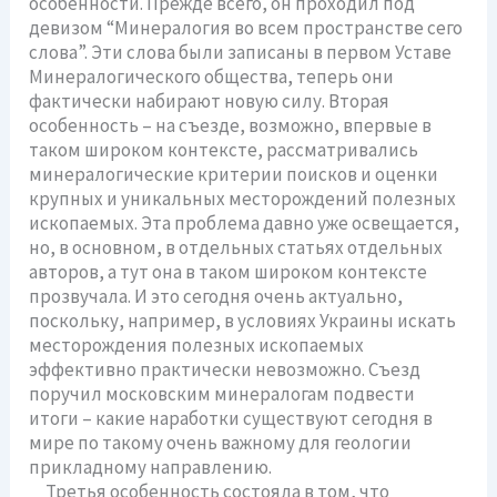
особенности. Прежде всего, он проходил под
девизом “Минералогия во всем пространстве сего
слова”. Эти слова были записаны в первом Уставе
Минералогического общества, теперь они
фактически набирают новую силу. Вторая
особенность – на съезде, возможно, впервые в
таком широком контексте, рассматривались
минералогические критерии поисков и оценки
крупных и уникальных месторождений полезных
ископаемых. Эта проблема давно уже освещается,
но, в основном, в отдельных статьях отдельных
авторов, а тут она в таком широком контексте
прозвучала. И это сегодня очень актуально,
поскольку, например, в условиях Украины искать
месторождения полезных ископаемых
эффективно практически невозможно. Съезд
поручил московским минералогам подвести
итоги – какие наработки существуют сегодня в
мире по такому очень важному для геологии
прикладному направлению.
Третья особенность состояла в том, что