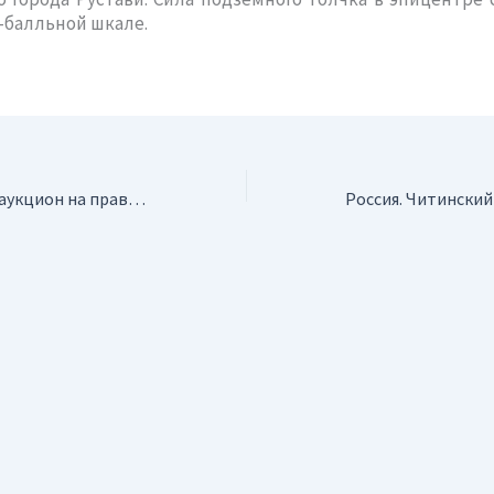
2-балльной шкале.
Россия. Объявлен аукцион на право пользования недрами участка Сойман-Сак-Элга