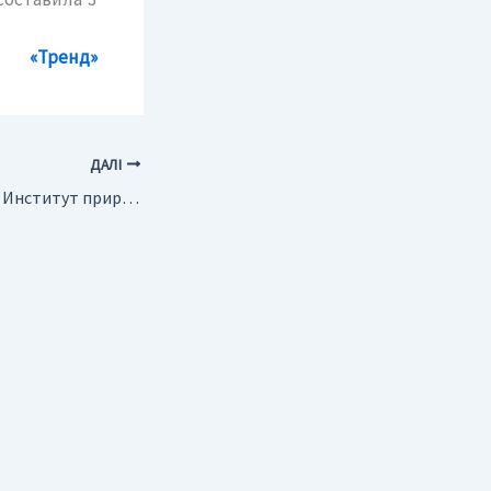
«Тренд»
ДАЛІ
Россия. Читинский Институт природных ресурсов отметит свое 25-летие