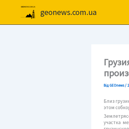
Перейти
до
geonews.com.ua
вмісту
Грузи
произ
Від
GEOnews
/
2
Близ грузи
этом собко
Землетрясе
участка ме
грузинског