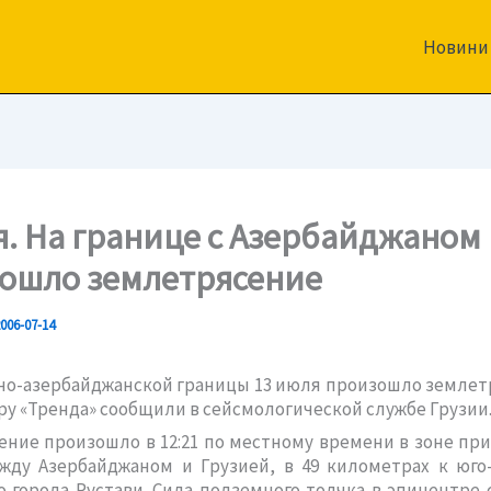
Новини
я. Hа границе с Азербайджаном
ошло землетрясение
006-07-14
но-азербайджанской границы 13 июля произошло землет
ру «Тренда» сообщили в сейсмологической службе Грузии
ние произошло в 12:21 по местному времени в зоне пр
жду Азербайджаном и Грузией, в 49 километрах к юго
о города Рустави. Сила подземного толчка в эпицентре 