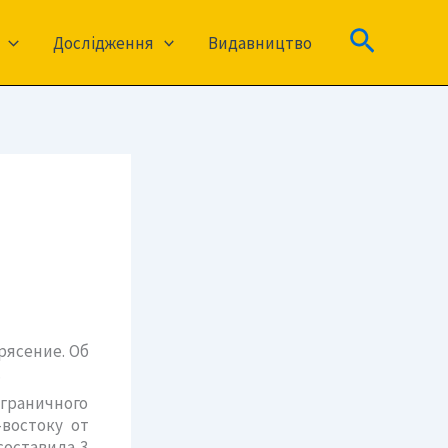
Пошук
Дослідження
Видавництво
рясение. Об
.
играничного
-востоку от
составила 3