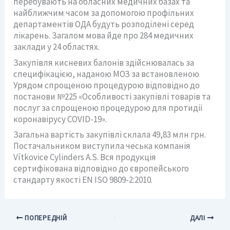
перебувають на обласних медичних базах та
найближчим часом за допомогою профільних
департаментів ОДА будуть розподілені серед
лікарень. Загалом мова йде про 284 медичних
заклади у 24 областях.
Закупівля кисневих балонів здійснювалась за
специфікацією, наданою МОЗ за встановленою
Урядом спрощеною процедурою відповідно до
постанови №225 «Особливості закупівлі товарів та
послуг за спрощеною процедурою для протидії
коронавірусу COVID-19».
Загальна вартість закупівлі склала 49,83 млн грн.
Постачальником виступила чеська компанія
Vítkovice Cylinders A.S. Вся продукція
сертифікована відповідно до європейського
стандарту якості EN ISO 9809-2:2010.
ПОПЕРЕДНІЙ
ДАЛІ