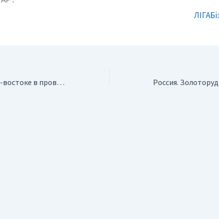
 АР.
ЛIГАБ
Турция. На северо-востоке в провинции Агры произошло сильное землетрясение