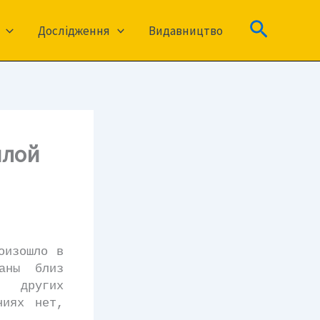
Пошук
Дослідження
Видавництво
илой
оизошло в
аны близ
в других
ниях нет,