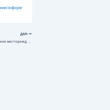
iзнесIнформ
ДАЛІ
Россия. Золоторудное месторождение в Саянском районе выставлено на аукцион