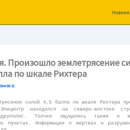
Новини
я. Произошло землетрясение с
алла по шкале Рихтера
004-08-31
сение силой 4,5 балла по шкале Рихтера пр
 Эпицентр находился на северо-востоке стр
андруполис. Толчки ощущались также и 
ых пунктах. Информации о жертвах и разруше