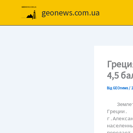
Перейти
до
geonews.com.ua
вмісту
Греци
4,5 б
Від
GEOnews
/
2
Землетря
Греции.
г.Алекс
населенн