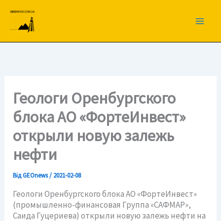
Перейти
до
вмісту
Геологи Оренбургского
блока АО «ФортеИнвест»
открыли новую залежь
нефти
Від
GEOnews
/
2021-02-08
Геологи Оренбургского блока АО «ФортеИнвест»
(промышленно-финансовая Группа «САФМАР»,
Саида Гуцериева) открыли новую залежь нефти на