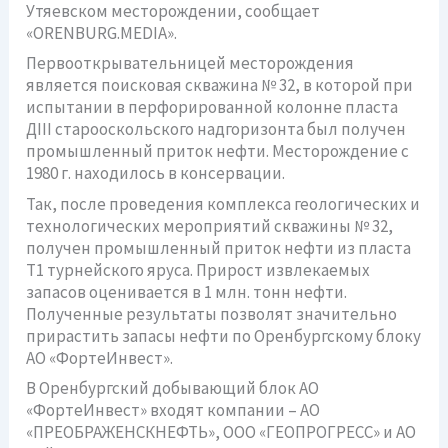
Утяевском месторождении, сообщает
«ORENBURG.MEDIA».
Первооткрывательницей месторождения
является поисковая скважина № 32, в которой при
испытании в перфорированной колонне пласта
ДIII старооскольского надгоризонта был получен
промышленный приток нефти. Месторождение с
1980 г. находилось в консервации.
Так, после проведения комплекса геологических и
технологических мероприятий скважины № 32,
получен промышленный приток нефти из пласта
Т1 турнейского яруса. Прирост извлекаемых
запасов оценивается в 1 млн. тонн нефти.
Полученные результаты позволят значительно
прирастить запасы нефти по Оренбургскому блоку
АО «ФортеИнвест».
В Оренбургский добывающий блок АО
«ФортеИнвест» входят компании – АО
«ПРЕОБРАЖЕНСКНЕФТЬ», ООО «ГЕОПРОГРЕСС» и АО