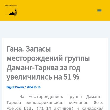
Перейти
до
вмісту
Гана. Запасы
месторождений группы
Даманг-Тарква за год
увеличились на 51 %
Від
GEOnews
/
2004-11-10
На месторождениях группы Даманг-
Тарква южноафриканская компания Gold
Fields Ltd. (71.1% активов) и канадская