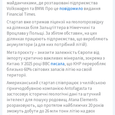
майданчиками, де розташовані підприємства
Volkswagen та BMW. Про це
повідомило
видання
Financial Times.
Стартап вже отримав ліцензії на геологорозвідку
на ділянках біля Зальцгіттера в Німеччині та
Вроцлава у Польщі. За збігом обставин, на цих
ділянках працюють підприємства, що виробляють
акумулятори (а для них потрібний літій).
Мета проєкту – знизити залежність Європи від
імпорту критично важливих мінералів, зокрема з
Китаю. У 2025 році BBC
писала
, що КНР переробляє
близько 60% світових запасів літію на своїй
території.
Американський стартап співпрацює з чилійською
гірничодобувною компанією Antofagasta та
застосовує історичні геологічні дані та штучний
інтелект для пошуку родовищ. Atana Elements
розраховують, що протягом найближчих 20 років
зможуть добути до 26 млн тонн літію на двох