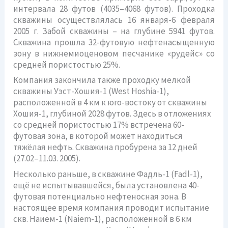
интервала 28 футов (4035–4068 футов). Проходка
скважины осуществлялась 16 января-6 февраля
2005 г. Забой скважины – на глубине 5941 футов.
Скважина прошла 32-футовую нефтенасыщенную
зону в нижнемиоценовом песчанике «рудейс» со
средней пористостью 25%.
Компания закончила также проходку мелкой
скважины Уэст-Хошия-1 (West Hoshia-1),
расположенной в 4 км к юго-востоку от скважины
Хошия-1, глубиной 2028 футов. Здесь в отложениях
со средней пористостью 17% встречена 60-
футовая зона, в которой может находиться
тяжёлая нефть. Скважина пробурена за 12 дней
(27.02–11.03. 2005).
Несколько раньше, в скважине Фадль-1 (Fadl-1),
ещё не испытывавшейся, была установлена 40-
футовая потенциально нефтеносная зона. В
настоящее время компания проводит испытание
скв. Наием-1 (Naiem-1), расположенной в 6 км