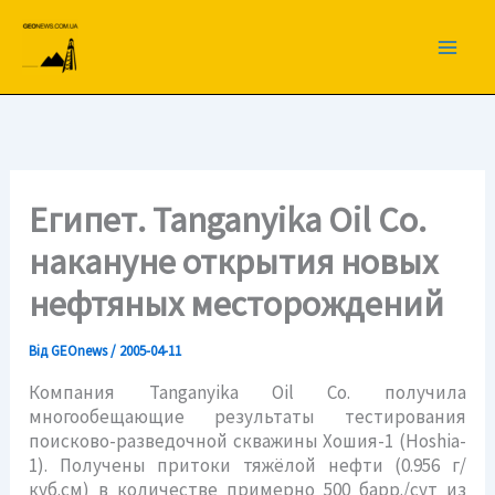
Перейти
до
вмісту
Египет. Tanganyika Oil Co.
накануне открытия новых
нефтяных месторождений
Від
GEOnews
/
2005-04-11
Компания Tanganyika Oil Co. получила
многообещающие результаты тестирования
поисково-разведочной скважины Хошия-1 (Hoshia-
1). Получены притоки тяжёлой нефти (0.956 г/
куб.см) в количестве примерно 500 барр./сут из