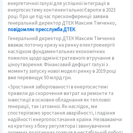
енергетичної галузі для успішної інтеграції в
енергосистему континентальної Європи в 2023
році. Про це під час пресконференції заявив
генеральний директор ДТЕК Максим Тімченко,
повідомляє пресслужба ДТЕК
.
Генеральний директор ДТЕК Максим Тімченко
вважає поточну кризу на ринку електроенергії
наслідком фундаментальних економічних
помилок щодо адміністративного втручання в
ціноутворення. Фінансовий дефіцит галузі з
моменту запуску нової моделі ринку в 2019 році
вже перевищує 50 млрд грн.
«Зростання заборгованості в енергосистемі
привели до скорочення витрат на ремонти та
інвестиції в основне обладнання як теплової
генерації, так і атомної. Як наслідок, ми
спостерігаємо зростання аварійності, і падіння
надійності енергопостачання країни. Незважаючи
на критику з боку регулятора і звинувачення
окремих політичних гравців в нестабільній роботі