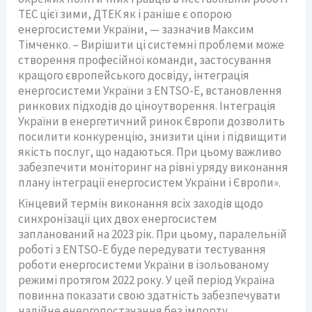
ТЕС цієї зими, ДТЕК як і раніше є опорою
енергосистеми України, — зазначив Максим
Тімченко. – Вирішити ці системні проблеми може
створення професійної команди, застосування
кращого європейського досвіду, інтеграція
енергосистеми України з ENTSO-E, встановлення
ринкових підходів до ціноутворення. Інтеграція
України в енергетичний ринок Європи дозволить
посилити конкуренцію, знизити ціни і підвищити
якість послуг, що надаються. При цьому важливо
забезпечити моніторинг на рівні уряду виконання
плану інтеграції енергосистем України і Європи».
Кінцевий термін виконання всіх заходів щодо
синхронізації цих двох енергосистем
запланований на 2023 рік. При цьому, паралельній
роботі з ENTSO-E буде передувати тестування
роботи енергосистеми України в ізольованому
режимі протягом 2022 року. У цей період Україна
повинна показати свою здатність забезпечувати
надійне енергопостачання без імпорту