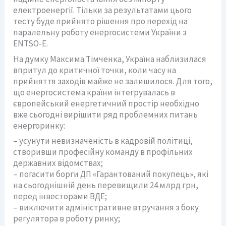
електроенергії. Тільки за результатами цього
тесту буде прийнято рішення про перехід на
паралельну роботу енергосистеми України з
ENTSO-E.
На думку Максима Тімченка, Україна наблизилася
впритул до критичної точки, коли часу на
прийняття заходів майже не залишилося. Для того,
що енергосистема країни інтегрувалась в
європейський енергетичний простір необхідно
вже сьогодні вирішити ряд проблемних питань
енергоринку:
– усунути невизначеність в кадровій політиці,
створивши професійну команду в профільних
державних відомствах;
– погасити борги ДП «Гарантований покупець», які
на сьогоднішній день перевищили 24 млрд грн,
перед інвесторами ВДЕ;
– виключити адміністративне втручання з боку
регулятора в роботу ринку;