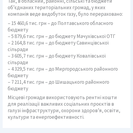
Так, в обласний, районні, сільські та бюджети
об’єднаних територіальних громад, у яких
компанія веде видобуток газу, було перераховано:
– 15 460,6 тис. грн – до Полтавського обласного
бюджету
– 5 879,6 тис. грн – до бюджету Мачухівської ОТГ
– 2 164,8 тис. грн – до бюджету Савинцівської
сільради
– 3 605,7 тис. грн – до бюджету Ковалівської
сільради
– 4 329,5 тис. грн – до Миргородського районного
бюджету
– 7 211,4 тис. грн – до Шишацького районного
бюджету
Місцеві громади використовують рентні кошти
для реалізації важливих соціальних проєктів в
галузі інфраструктури, охорони здоров’я, освіти,
культури та енергоефективності.