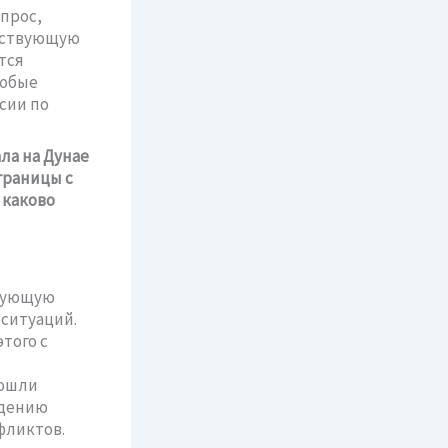
прос,
ществующую
тся
Любые
сии по
ла на Дунае
границы с
 каково
твующую
 ситуаций.
того с
вошли
едению
фликтов.