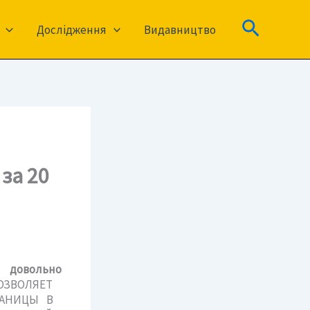
Пошук
Дослідження
Видавництво
за 20
 довольно