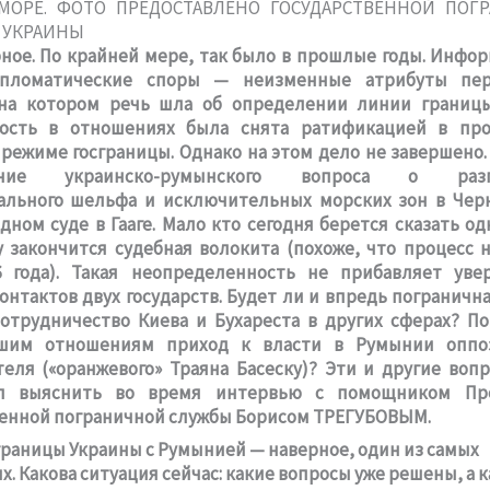
ное. По крайней мере, так было в прошлые годы. Инф
пломатические споры — неизменные атрибуты пер
 на котором речь шла об определении линии границы
ость в отношениях была снята ратификацией в пр
 режиме госграницы. Однако на этом дело не завершено
ение украинско-румынского вопроса о разг
ального шельфа и исключительных морских зон в Чер
ном суде в Гааге. Мало кто сегодня берется сказать од
 закончится судебная волокита (похоже, что процесс 
6 года). Такая неопределенность не прибавляет уве
онтактов двух государств. Будет ли и впредь пограничн
отрудничество Киева и Бухареста в других сферах? П
шим отношениям приход к власти в Румынии оппо
еля («оранжевого» Траяна Басеску)? Эти и другие воп
ал выяснить во время интервью с помощником Пре
венной пограничной службы Борисом ТРЕГУБОВЫМ.
границы Украины с Румынией — наверное, один из самых
. Какова ситуация сейчас: какие вопросы уже решены, а 