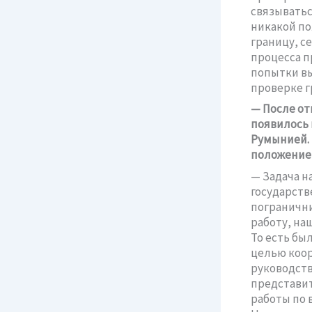
связыватьс
никакой по
границу, с
процесса п
попытки вы
проверке г
— После от
появилось 
Румынией. 
положение 
— Задача н
государств
погранични
работу, на
То есть бы
целью коор
руководств
представит
работы по 