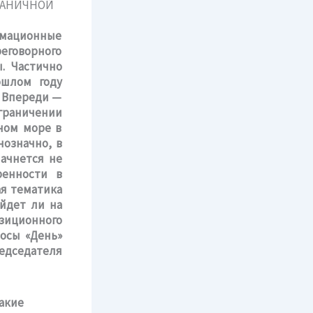
ормационные
еговорного
. Частично
ошлом году
. Впереди —
раничении
ном море в
нозначно, в
начнется не
ренности в
ая тематика
ойдет ли на
зиционного
росы «День»
дседателя
какие