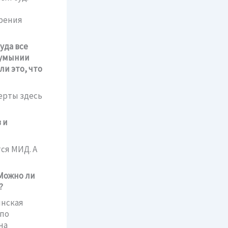
трения
уда все
Румынии
ли это, что
ерты здесь
 и
ся МИД. А
Можно ли
?
инская
 по
на