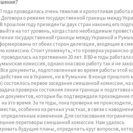
ешения?
97 года проводилась очень тяжелая и кропотливая работа 
 Договора о режиме государственной границы между Укр
В прошлом году президенты двух стран наконец его подп
выйти на тот уровень, когда стало необходимым провест
линии государственной границы между Украиной и Румын
сформированы от обеих сторон делегации, входящие в с
ю комиссию. Стоит упомянуть, что проверка украинско
 проводилась на протяжении 20 лет. В 80-е годы работала
умынская комиссия, однако она свою работу так и не зако
. Все документы, подготовленные во время работы этой к
 действие ни в Украине, ни в Румынии. В конце прошлого м
я) состоялось первое заседание смешанной комиссии, на 
задача проверки состояния линии границы и подготовка 
ых документов, которые бы подтверждали прохождение 
на это время. За те годы, пока проверки не происходили,
местах, особенно на речных участках, в связи с наводнен
определенные изменения. Для согласования погранично
ешние переговоры смешанной комиссии. Нам удалось
ровать будущие планы, определить круг вопросов, кото