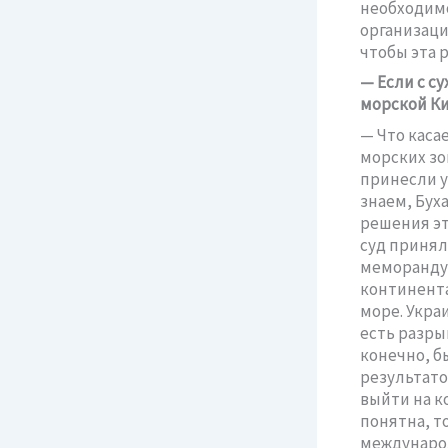
необходимо
организаци
чтобы эта 
— Если с с
морской Ки
— Что каса
морских зо
принесли у
знаем, Бух
решения эт
суд принял
меморандум
континента
море. Укра
есть разры
конечно, б
результато
выйти на к
понятна, т
международ