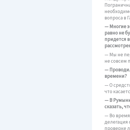
Погранична
необходимо
вопроса в Г
— Многие э
равно не б
придется в 
рассмотрен
— Мы не пе
не совсем 
— Проводил
времени?
— О средст
что касаетс
— В Румыни
сказать, ч
— Во время
делегация 
проверке л