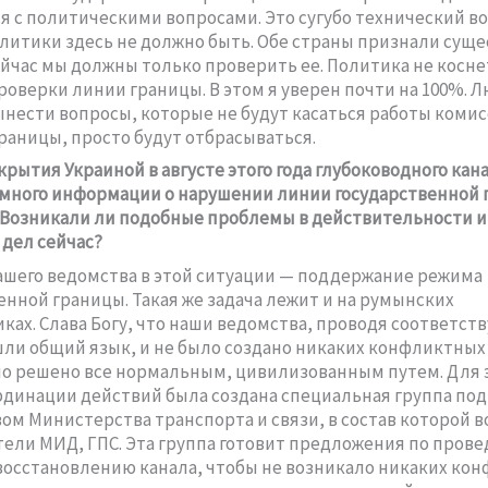
я с политическими вопросами. Это сугубо технический во
литики здесь не должно быть. Обе страны признали су
ейчас мы должны только проверить ее. Политика не косне
роверки линии границы. В этом я уверен почти на 100%. 
нести вопросы, которые не будут касаться работы комис
раницы, просто будут отбрасываться.
крытия Украиной в августе этого года глубоководного кана
много информации о нарушении линии государственной 
Возникали ли подобные проблемы в действительности и
дел сейчас?
ашего ведомства в этой ситуации — поддержание режима
енной границы. Такая же задача лежит и на румынских
ках. Слава Богу, что наши ведомства, проводя соответс
шли общий язык, и не было создано никаких конфликтных
ло решено все нормальным, цивилизованным путем. Для э
динации действий была создана специальная группа под
ом Министерства транспорта и связи, в состав которой 
ели МИД, ГПС. Эта группа готовит предложения по пров
восстановлению канала, чтобы не возникало никаких кон