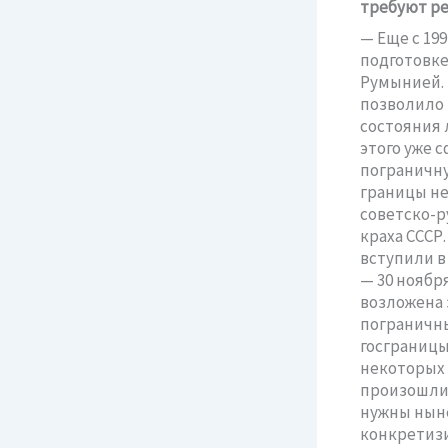
требуют р
— Еще с 19
подготовке
Румынией. 
позволило 
состояния 
этого уже 
пограничну
границы не
советско-р
краха СССР
вступили в
— 30 ноябр
возложена 
пограничн
госграницы 
некоторых 
произошли 
нужны нын
конкретизи