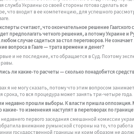
я служба Украины со своей стороны готова сделать все
е, что входит в ее компетенцию, для успешного рассмо
ааге.
ксперты считают, что окончательное решение Гаагского с
удет предполагать четкого решения, а потому Украине и 
любом случае садиться за стол переговоров. Не означает 
ие вопроса в Гааге — трата времени и денег?
рвые и не последние, кто обращается в Суд. Поэтому эксп
правы.
ись ли какие-то расчеты — сколько понадобится средств
вах я не могу сказать, потому что этим вопросом занимает
я срока, то вся процедура может занять три-четыре года.
и недавно прошли выборы. К власти пришла оппозиция. 
то какие- то изменения наступят в переговорах по границе
 недавнего первого заседания смешанной комиссии укра
обратила внимание румынской стороны на то, что работа
инии государственной границы ни коим образом не долж