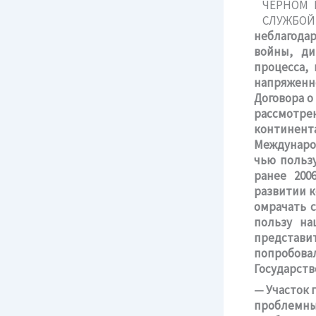
неблагодар
войны, ди
процесса,
напряженн
Договора о
рассмотр
континент
Международ
чью пользу
ранее 200
развитии к
омрачать с
пользу на
представит
попробов
Государст
— Участок 
проблемных