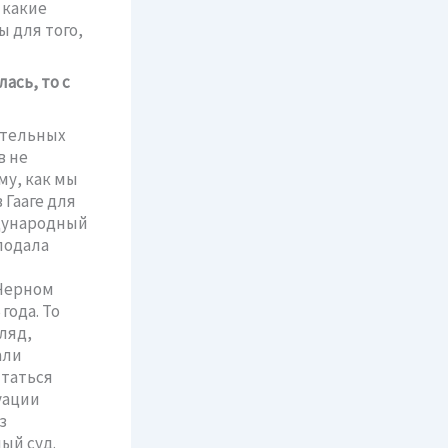
 какие
 для того,
ась, то с
ительных
в не
му, как мы
 Гааге для
ждународный
подала
 Черном
года. То
ляд,
али
ытаться
уации
з
ый суд.