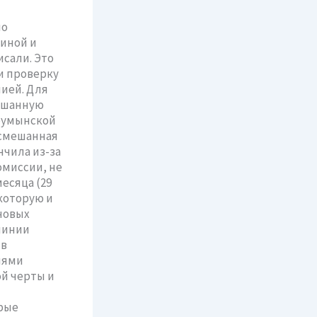
по
аиной и
исали. Это
и проверку
ией. Для
мешанную
-румынской
 смешанная
нчила из-за
омиссии, не
есяца (29
которую и
новых
линии
 в
иями
й черты и
рые