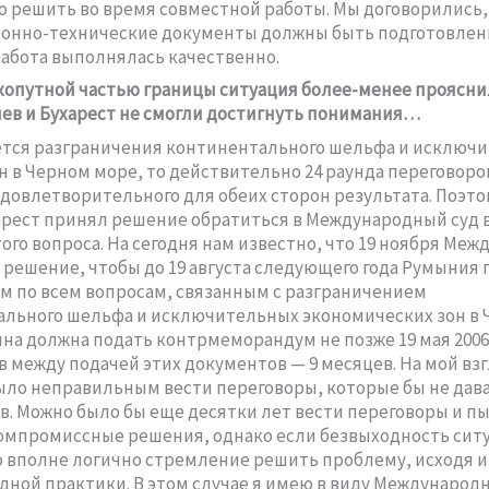
 решить во время совместной работы. Мы договорились,
онно-технические документы должны быть подготовлены
работа выполнялась качественно.
ухопутной частью границы ситуация более-менее прояснил
ев и Бухарест не смогли достигнуть понимания…
ется разграничения континентального шельфа и исключ
н в Черном море, то действительно 24 раунда переговоро
довлетворительного для обеих сторон результата. Поэто
арест принял решение обратиться в Международный суд в
ого вопроса. На сегодня нам известно, что 19 ноября Ме
 решение, чтобы до 19 августа следующего года Румыния 
 по всем вопросам, связанным с разграничением
льного шельфа и исключительных экономических зон в
ина должна подать контрмеморандум не позже 19 мая 2006 
в между подачей этих документов — 9 месяцев. На мой взг
ыло неправильным вести переговоры, которые бы не дав
в. Можно было бы еще десятки лет вести переговоры и п
омпромиссные решения, однако если безвыходность сит
о вполне логично стремление решить проблему, исходя и
ной практики. В этом случае я имею в виду Международн