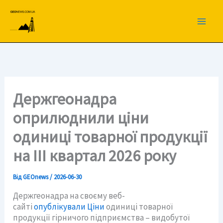
Перейти
до
вмісту
Держгеонадра
оприлюднили ціни
одиниці товарної продукції
на ІIІ квартал 2026 року
Від
GEOnews
/
2026-06-30
Держгеонадра на своєму веб-
сайті
опублікували Ціни
одиниці товарної
продукції гірничого підприємства – видобутої