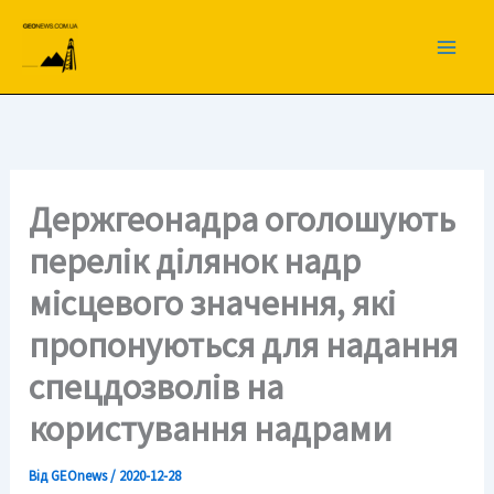
Перейти
до
вмісту
Держгеонадра оголошують
перелік ділянок надр
місцевого значення, які
пропонуються для надання
спецдозволів на
користування надрами
Від
GEOnews
/
2020-12-28