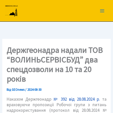
Перейти
до
вмісту
Держгеонадра надали ТОВ
“ВОЛИНЬСЕРВІСБУД” два
спецдозволи на 10 та 20
років
Від
GEOnews
/
2024-08-30
Наказом Держгеонадр
№ 392 від 28.08.2024 р.
та
враховуючи пропозиції Робочої групи з питань
надрокористування (протокол від 28.08.2024 №