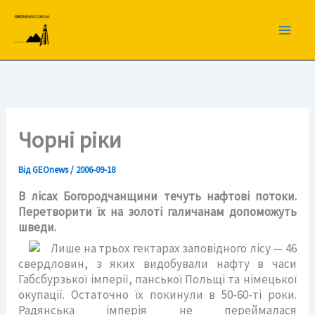
Перейти
до
вмісту
Чорні ріки
Від
GEOnews
/
2006-09-18
В лісах Богородчанщини течуть нафтові потоки.
Перетворити їх на золоті галичанам допоможуть
шведи.
Лише на трьох гектарах заповідного лісу — 46
свердловин, з яких видобували нафту в часи
Габсбурзької імперії, панської Польщі та німецької
окупації. Остаточно їх покинули в 50-60-ті роки.
Радянська імперія не переймалася