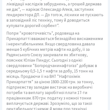
ліквідації наслідків забруднень, а грошей держава
не дає", — нарікає Олександр Агеєв, заступник
гендиректора ДП. — До того ж, лісники не пускають
в заповідний ліс техніку, тому й доводиться
купувати дорогий сорбент".
Попри "кровоточивість", родовища на
Прикарпатті вважаються безнадійно виснаженими
і нерентабельними. Якщо свердловина давала
менше 5 кубічних метрів нафти на добу, її за
Радянського Союзу закривали як збиткову,
пояснює Юліан Пиндус. Сьогодні з однієї
свердловини "Богородчанинафтогаз" добуває в
середньому 0,5-1,5 т нафти за добу, 15 тонн на
місяць. Продаючи її на ВАТ "Нафтохімік
Прикарпаття" за ціною 1800-2200 грн. за тонну,
підприємству заледве вистачає на виробничі
потреби та виплату заробітної плати 17-ти
працівникам. 870 грн. податку з кожної тонни
виплачується державі. Зрозуміло, що за такої
рентабельності немає й мови про технічні