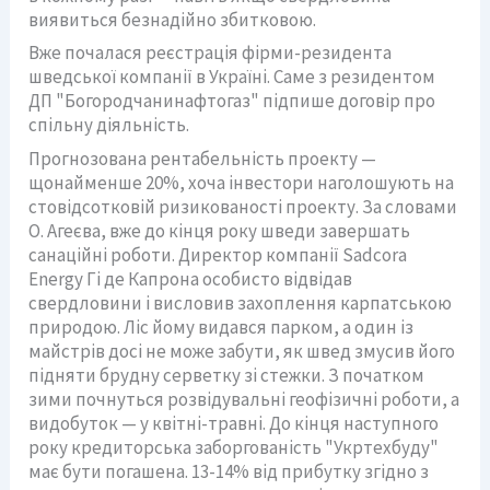
виявиться безнадійно збитковою.
Вже почалася реєстрація фірми-резидента
шведської компанії в Україні. Саме з резидентом
ДП "Богородчанинафтогаз" підпише договір про
спільну діяльність.
Прогнозована рентабельність проекту —
щонайменше 20%, хоча інвестори наголошують на
стовідсотковій ризикованості проекту. За словами
О. Агеєва, вже до кінця року шведи завершать
санаційні роботи. Директор компанії Sadcora
Energy Гі де Капрона особисто відвідав
свердловини і висловив захоплення карпатською
природою. Ліс йому видався парком, а один із
майстрів досі не може забути, як швед змусив його
підняти брудну серветку зі стежки. З початком
зими почнуться розвідувальні геофізичні роботи, а
видобуток — у квітні-травні. До кінця наступного
року кредиторська заборгованість "Укртехбуду"
має бути погашена. 13-14% від прибутку згідно з