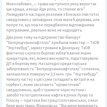
Миколайович, — трава наступного року виростає
ще краща, а якщо йде ропа, то спалює все".
Ліквідувати наслідки розливів з близько півстотні
свердловин у заповідних лісах мала б держава, але
попри те, що кошти передбачено відповідними
програмами, реально вони не надходять.
Два роки тому на підприємство-банкрут
"Богородчанинафтогаз" прийшов інвестор — ТзОВ
"Укртехбуд", зареєстроване в Донецьку. ТзОВ
фактично скупило боргові зобов’язання інших
кредиторів, які, можна виснувати, підштовхували
ДП в боргову яму. На сьогодні кредиторська
заборгованість "Богородчанинафтогазу" сплачена,
залишилося повернути 3,5 млн. грн. "Укртехбуду".
Чималу частку з цієї суми складають витрати на
сорбент, яким засипають "кровоточиві"
свердловини, щоб стримати чорні потоки і
запобігти потраплянню нафти в річки Лукву та
Плоску — притоки Бистриці Солотвинської, з якої
бере воду Івано-Франківськ. "Від мене вимагають