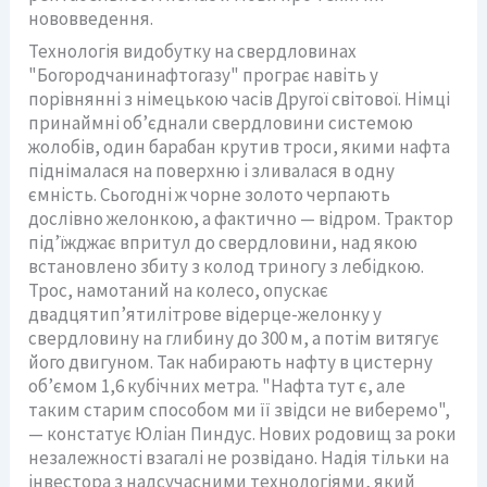
нововведення.
Технологія видобутку на свердловинах
"Богородчанинафтогазу" програє навіть у
порівнянні з німецькою часів Другої світової. Німці
принаймні об’єднали свердловини системою
жолобів, один барабан крутив троси, якими нафта
піднімалася на поверхню і зливалася в одну
ємність. Сьогодні ж чорне золото черпають
дослівно желонкою, а фактично — відром. Трактор
під’їжджає впритул до свердловини, над якою
встановлено збиту з колод триногу з лебідкою.
Трос, намотаний на колесо, опускає
двадцятип’ятилітрове відерце-желонку у
свердловину на глибину до 300 м, а потім витягує
його двигуном. Так набирають нафту в цистерну
об’ємом 1,6 кубічних метра. "Нафта тут є, але
таким старим способом ми її звідси не виберемо",
— констатує Юліан Пиндус. Нових родовищ за роки
незалежності взагалі не розвідано. Надія тільки на
інвестора з надсучасними технологіями, який