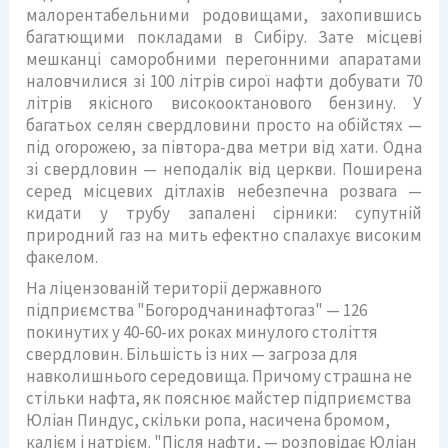
малорентабельними родовищами, захопившись
багатющими покладами в Сибіру. Зате місцеві
мешканці саморобними перегонними апаратами
наловчилися зі 100 літрів сирої нафти добувати 70
літрів якісного високооктанового бензину. У
багатьох селян свердловини просто на обійстях —
під огорожею, за півтора-два метри від хати. Одна
зі свердловин — неподалік від церкви. Поширена
серед місцевих дітлахів небезпечна розвага —
кидати у трубу запалені сірники: супутній
природний газ на мить ефектно спалахує високим
факелом.
На ліцензованій території державного
підприємства "Богородчанинафтогаз" — 126
покинутих у 40-60-их роках минулого століття
свердловин. Більшість із них — загроза для
навколишнього середовища. Причому страшна не
стільки нафта, як пояснює майстер підприємства
Юліан Пиндус, скільки ропа, насичена бромом,
калієм і натрієм. "Після нафти, — розповідає Юліан