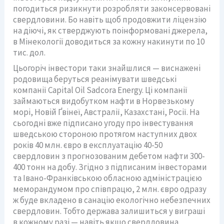
погодиться ризикнути розробляти законсервовані
свердловини. Бо навіть щоб продовжити ліцензію
на діючі, як стверджують поінформовані джерела,
в Мінекології доводиться за кожну накинути по 10
тис. дол.
Цьогоріч інвестори таки знайшлися — виснажені
родовища беруться реанімувати шведські
компанії Capital Oil Sadcora Energy. Ці компанії
займаються видобутком нафти в Норвезькому
морі, Новій Ґвінеї, Австралії, Казахстані, Росії. На
сьогодні вже підписано угоду про інвестування
шведською стороною протягом наступних двох
років 40 млн. євро в експлуатацію 40-50
свердловин з прогнозованим дебетом нафти 300-
400 тонн на добу. Згідно з підписаним інвесторами
та Івано-Франківською обласною адміністрацією
меморандумом про співпрацю, 2 млн. євро одразу
ж буде вкладено в санацію екологічно небезпечних
свердловин. Тобто держава залишиться у виграші
в кожному разі — навіть якщо свердловина