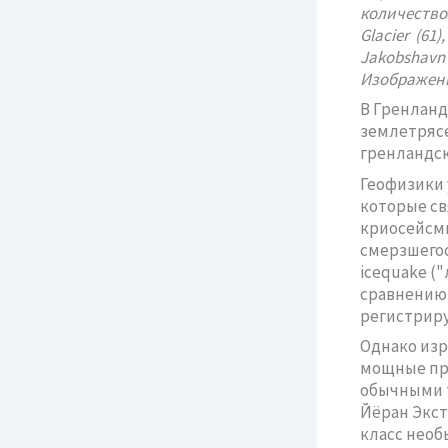
количество
Glacier (61
Jakobshavn I
Изображени
В Гренланд
землетрясе
гренландс
Геофизики 
которые св
криосейсмы
смерзшегос
icequake (
сравнению 
регистриру
Однако изр
мощные про
обычными т
Йёран Экст
класс необ