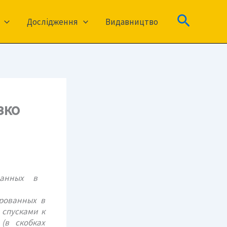
Пошук
Дослідження
Видавництво
зко
ированных в
 спусками к
(в скобках