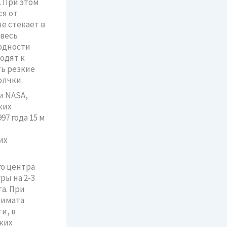
. При этом
ся от
е стекает в
 весь
родности
одят к
ть резкие
олчки.
и NASA,
ких
97 года 15 м
их
го центра
ры на 2-3
а. При
лимата
и, в
ких