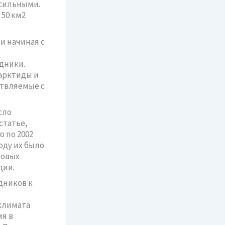
 сильными.
50 км2
и начиная с
дники.
арктиды и
ствляемые с
сло
статье,
о по 2002
оду их было
ковых
дии.
дников к
климата
мя в