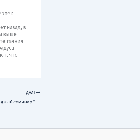
ерпек
ет назад, в
 м выше
ате таяния
радуса
ют, что
ДАЛІ
Россия. Международный семинар “Кучное выщелачивание в Северных условиях”