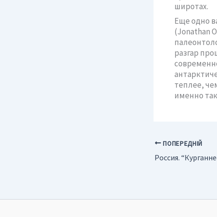
широтах.
Еще одно в
(Jonathan 
палеонтоло
разгар про
современно
антарктиче
теплее, че
именно так
ПОПЕРЕДНІЙ