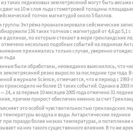
из таких ледниковых землетрясений могут быть весьма
сдвиг на 10 м слоя льда стометровой толщины площадью 
ейсмический толчок магнитудой около 5 баллов.
 группы Эктрёма проанализировали сейсмические запис
 обнаружили 136 таких толчков с магнитудой от 4,6 до 5,1 с
 в долинах, по которым стекают в море гренландские ле
 отмечено несколько подобных событий на ледниках Ант
 внимание принимались только случаи, уверенно отожде
 льда.
данные были обработаны, неожиданно выяснилось, что чи
 землетрясений резко выросло за последние три года. В 
ной в журнале Science, отмечается, что в период с 1993-г
о происходило не более 15 таких событий. Однако в 2003 г
м — 24, а за первые 10 месяцев 2005 года отмечено 32 ледни
ния, причем прирост обеспечен именно за счет Гренлан
ъясняет это особой чувствительностью гренландских ле
температуры воздуха и воды. Антарктические ледники
 при гораздо более низких температурах, и потепление 
зывает на них такого существенного влияния. В то же вре