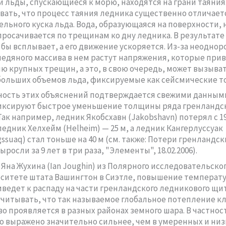
 льды, спускающиеся к морю, находятся на грани таяния
вать, что процесс таяния ледника существенно отличает
ельного куска льда. Вода, образующаяся на поверхности, н
 просачивается по трещинам ко дну ледника. В результате
 бы всплывает, а его движение ускоряется. Из-за неодно
едяного массива в нем растут напряжения, которые прив
ю крупных трещин, а это, в свою очередь, может вызыва
ольших объемов льда, фиксируемые как сейсмические т
ость этих объяснений подтверждается свежими данным
иксируют быстрое уменьшение толщины ряда гренландс
ак например, ледник Якобсхавн (Jakobshavn) потерял с 19
едник Хелхейм (Helheim) — 25 м, а ледник Кангерлуссуак
ssuaq) стал тоньше на 40 м (см. также: Потери гренландск
росли за 9 лет в три раза, "Элементы", 18.02.2006).
Яна Жухина (Ian Joughin) из Полярного исследовательско
ситете штата Вашингтон в Сиэтле, повышение температу
иведет к распаду на части гренландского ледникового щит
учитывать, что так называемое глобальное потепление к
о проявляется в разных районах земного шара. В частност
о выражено значительно сильнее, чем в умеренных и низ