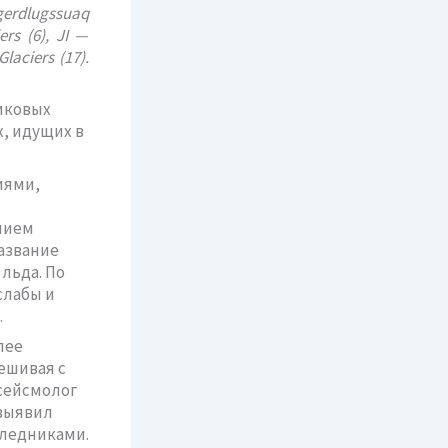
erdlugssuaq
rs (6), JI —
laciers (17).
иковых
, идущих в
иями,
нием
азвание
льда. По
слабы и
.
лее
ешивая с
сейсмолог
 выявил
 ледниками.