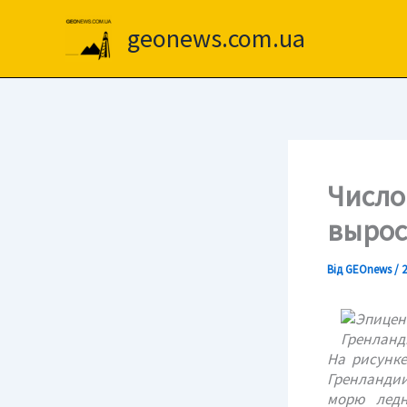
Перейти
до
geonews.com.ua
вмісту
Число
вырос
Від
GEOnews
/
2
На рисунке
Гренландии
морю ледн