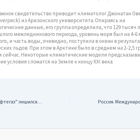
ажное свидетельство приводит климатолог Джонатан Ов
Overpeck) из Аризонского университета. Опираясь на
гические данные, его группа определила, что 129 тысяч л
шлого межледникового периода, уровень моря был на 4-6
го, и часть воды, очевидно, поступила в океан в результ
ских льдов. При этом в Арктике было в среднем на 2-2,5 г
м сейчас. Некоторые климатические модели предсказыва
ие условия сложатся на Земле к концу XXI века.
Россия. “Курганнефтегаз” лишился лицензии на геологоразведочные работы