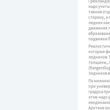
Гренландии
надо учиты
таяния отд
сторону, а
ледник как
движения л
образовани
подвижки б
Реалистичн
которые ф
ледников. Т
толщины, л
(Kangerdlug
ледников вы
По мнению 
при универ
градуса пр
этом надо 
неодинаков
Арктике он