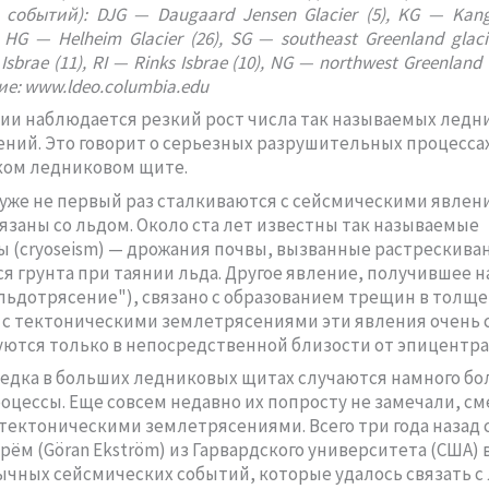
 событий): DJG — Daugaard Jensen Glacier (5), KG — Kang
), HG — Helheim Glacier (26), SG — southeast Greenland glacie
sbrae (11), RI — Rinks Isbrae (10), NG — northwest Greenland G
е: www.ldeo.columbia.edu
ии наблюдается резкий рост числа так называемых ледн
ний. Это говорит о серьезных разрушительных процессах
ком ледниковом щите.
уже не первый раз сталкиваются с сейсмическими явлен
язаны со льдом. Около ста лет известны так называемые
 (cryoseism) — дрожания почвы, вызванные растрескива
я грунта при таянии льда. Другое явление, получившее н
"льдотрясение"), связано с образованием трещин в толще 
с тектоническими землетрясениями эти явления очень 
ются только в непосредственной близости от эпицентра
едка в больших ледниковых щитах случаются намного бо
цессы. Еще совсем недавно их попросту не замечали, см
ектоническими землетрясениями. Всего три года назад 
рём (Göran Ekström) из Гарвардского университета (США)
ычных сейсмических событий, которые удалось связать с