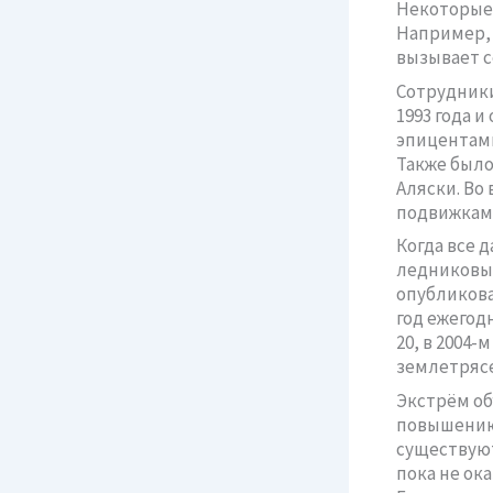
Некоторые 
Например, 
вызывает с
Сотрудники
1993 года и
эпицентами
Также было
Аляски. Во
подвижками
Когда все 
ледниковых
опубликован
год ежегодн
20, в 2004-
землетрясе
Экстрём об
повышению 
существуют
пока не ока