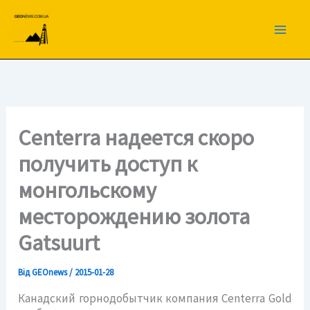
Перейти
до
вмісту
Centerra надеется скоро
получить доступ к
монгольскому
месторождению золота
Gatsuurt
Від
GEOnews
/
2015-01-28
Канадский горнодобытчик компания Centerra Gold