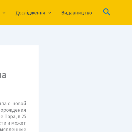
Пошук
Дослідження
Видавництво
ма
ила о новой
торождения
 Пара, в 25
сти и может
выявленные