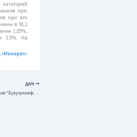
 категорий
никеля при
ля при его
нены в 91.2
ании 1.25%,
и 1.5%. На
 «Минерал»
ДАЛІ
Россия. Капвложения “Бузулукнефти” в 2005 г. составят 1,8 млрд руб.