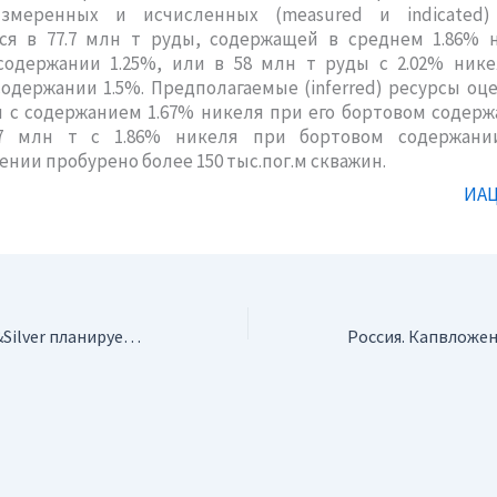
змеренных и исчисленных (measured и indicated)
ся в 77.7 млн т руды, содержащей в среднем 1.86% 
содержании 1.25%, или в 58 млн т руды с 2.02% нике
одержании 1.5%. Предполагаемые (inferred) ресурсы оце
 с содержанием 1.67% никеля при его бортовом содерж
7 млн т с 1.86% никеля при бортовом содержани
нии пробурено более 150 тыс.пог.м скважин.
ИАЦ
Киргизия. Golden&Silver планирует увеличить выпуск золота