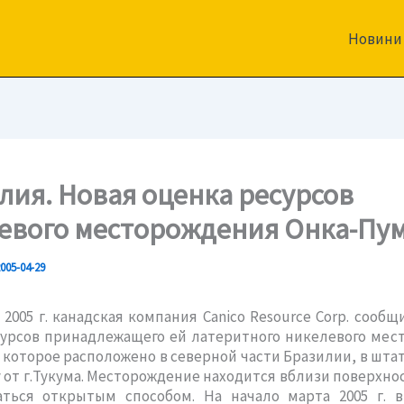
Новини
лия. Новая оценка ресурсов
евого месторождения Онка-Пу
005-04-29
 2005 г. канадская компания Canico Resource Corp. сообщ
сурсов принадлежащего ей латеритного никелевого мес
 которое расположено в северной части Бразилии, в штате
у от г.Тукума. Месторождение находится вблизи поверхно
аться открытым способом. На начало марта 2005 г. 