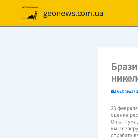
Перейти
до
geonews.com.ua
вмісту
Брази
никел
Від
GEOnews
/
2
28 февраля
оценке ре
Онка-Пума,
км к север
отрабатыв