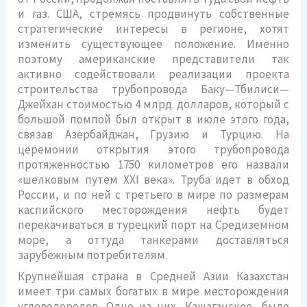
и газ. США, стремясь продвинуть собственные
стратегические интересы в регионе, хотят
изменить существующее положение. Именно
поэтому американские представители так
активно содействовали реализации проекта
строительства трубопровода Баку—Тбилиси—
Джейхан стоимостью 4 млрд. долларов, который с
большой помпой был открыт в июле этого года,
связав Азербайджан, Грузию и Турцию. На
церемонии открытия этого трубопровода
протяженностью 1750 километров его назвали
«шелковым путем ХХI века». Труба идет в обход
России, и по ней с третьего в мире по размерам
каспийского месторождения нефть будет
перекачиваться в турецкий порт на Средиземном
море, а оттуда танкерами доставляться
зарубежным потребителям.
Крупнейшая страна в Средней Азии Казахстан
имеет три самых богатых в мире месторождения
углеводородов. Одно из них, Кашаганское, было