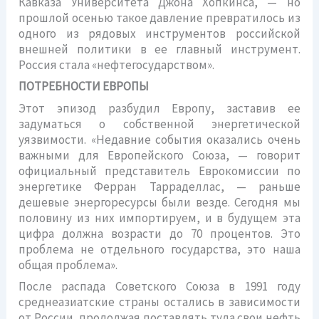
Кавказа Университета Джона Хопкинса, — но
прошлой осенью такое давление превратилось из
одного из рядовых инструментов российской
внешней политики в ее главный инструмент.
Россия стала «нефтегосударством».
ПОТРЕБНОСТИ ЕВРОПЫ
Этот эпизод разбудил Европу, заставив ее
задуматься о собственной энергетической
уязвимости. «Недавние события оказались очень
важными для Европейского Союза, — говорит
официальный представитель Еврокомиссии по
энергетике Ферран Тарраделлас, — раньше
дешевые энергоресурсы были везде. Сегодня мы
половину из них импортируем, и в будущем эта
цифра должна возрасти до 70 процентов. Это
проблема не отдельного государства, это наша
общая проблема».
После распада Советского Союза в 1991 году
среднеазиатские страны остались в зависимости
от России, продолжая поставлять туда свои нефть