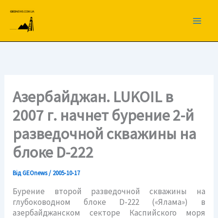
Перейти
до
вмісту
Азербайджан. LUKOIL в
2007 г. начнет бурение 2-й
разведочной скважины на
блоке D-222
Від
GEOnews
/
2005-10-17
Бурение второй разведочной скважины на
глубоководном блоке D-222 («Ялама») в
азербайджанском секторе Каспийского моря