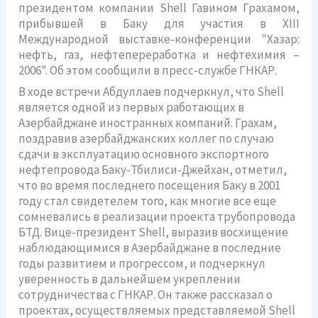
президентом компании Shell Гавином Грахамом,
прибывшей в Баку для участия в XIII
Международной выставке-конференции "Хазар:
нефть, газ, нефтепереработка и нефтехимия –
2006". Об этом сообщили в пресс-службе ГНКАР.
В ходе встречи Абдуллаев подчеркнул, что Shell
является одной из первых работающих в
Азербайджане иностранных компаний. Грахам,
поздравив азербайджанских коллег по случаю
сдачи в эксплуатацию основного экспортного
нефтепровода Баку-Тбилиси-Джейхан, отметил,
что во время последнего посещения Баку в 2001
году стал свидетелем того, как многие все еще
сомневались в реализации проекта трубопровода
БТД. Вице-президент Shell, выразив восхищение
наблюдающимися в Азербайджане в последние
годы развитием и прогрессом, и подчеркнул
уверенность в дальнейшем укреплении
сотрудничества с ГНКАР. Он также рассказал о
проектах, осуществляемых представляемой Shell