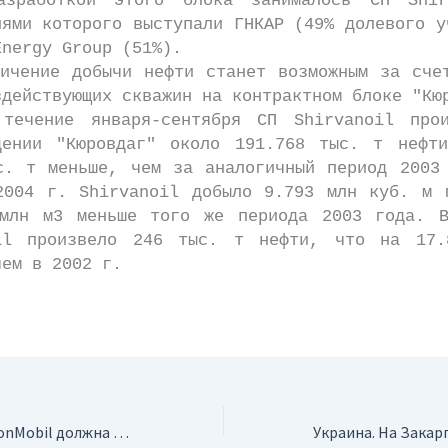
ткой этого блока занималось СП Shir
лями которого выступали ГНКАР (49% долевого у
Energy Grouр (51%).
ние добычи нефти станет возможным за счет
здействующих скважин на контрактном блоке "Кю
ие января-сентября СП Shirvanoil прои
дении "Кюровдаг" около 191.768 тыс. т нефт
с. т меньше, чем за аналогичный период 2003
2004 г. Shirvanoil добыло 9.793 млн куб. м 
млн м3 меньше того же периода 2003 года. 
il произвело 246 тыс. т нефти, что на 17
чем в 2002 г.
Азербайджан. ExxonMobil должна пробурить еще одну скважину, считает H.Алиев