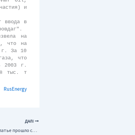
van Oil,
частия) и
 ввода в
ровдаг".
звела на
и, что на
 г. За 10
газа, что
В 2003 г.
.8 тыс. т
RusEnergy
ДАЛІ
Украина. На Закарпатье прошло совещание по использованию минеральных вод