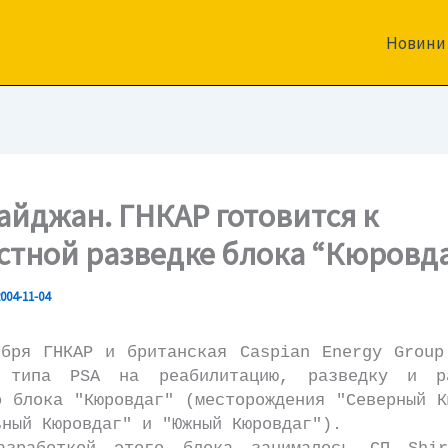
Новини
айджан. ГНКАР готовится к
стной разведке блока “Кюровд
004-11-04
 ГНКАР и британская Casрian Energy Grouр
т типа PSA на реабилитацию, разведку и ра
о блока "Кюровдаг" (месторождения "Северный К
ьный Кюровдаг" и "Южный Кюровдаг").