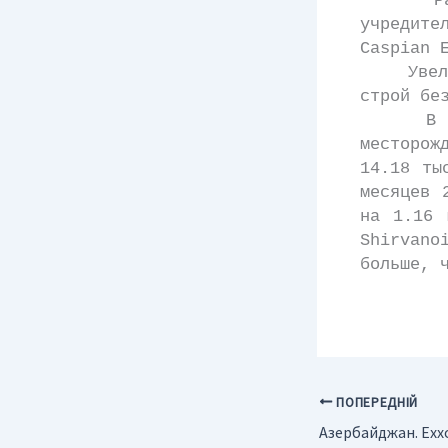
Разрабо
учредите
Casрian 
Увеличе
строй бе
В течен
месторож
14.18 ты
месяцев 
на 1.16 
Shirvano
больше, 
ПОПЕРЕДНІЙ