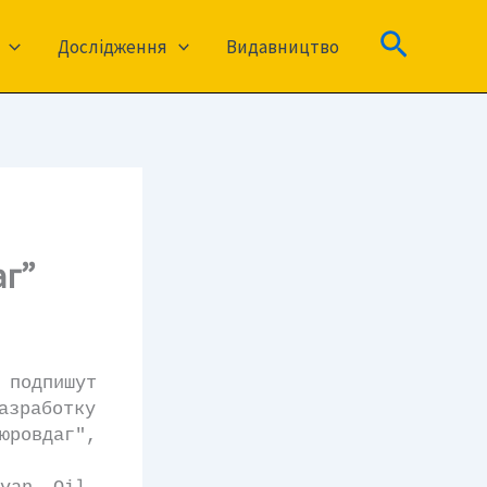
Пошук
Дослідження
Видавництво
аг”
 подпишут
зработку
юровдаг",