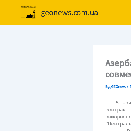
Перейти
до
geonews.com.ua
вмісту
Азерб
совме
Від
GEOnews
/
2
5 ноября
контрак
оншорног
"Централ