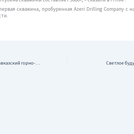
первая скважина, пробуренная Azeri Drilling Company с н
ти.
Россия. Северо-Кавказский горно-металлургический институт отмечает 75-летие
Светлое буду