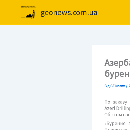
Перейти
до
geonews.com.ua
вмісту
Азерб
бурен
Від
GEOnews
/
2
По заказу
Azeri Dril
Об этом со
«Бурение 
Проектная 