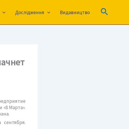
Пошук
Дослідження
Видавництво
начнет
редприятие
 «8 Марта».
ана.
 сентября.