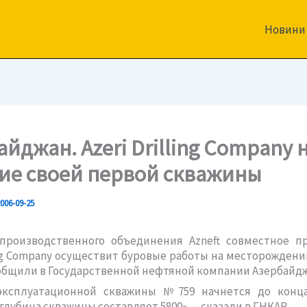
Новини
айджан. Azeri Drilling Company 
ие своей первой скважины
006-09-25
 производственного объединения Azneft совместное п
ling Company осуществит буровые работы на месторождении
общили в Государственной нефтяной компании Азербайдж
эксплуатационной скважины №759 начнется до конца
глубина скважины составляет 5800», – сказали в ГНКАР.