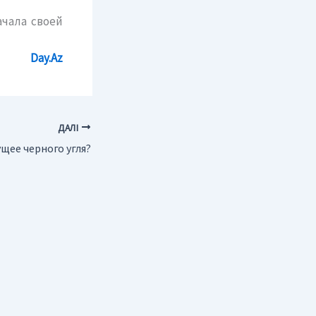
ачала своей
Day.Az
ДАЛІ
щее черного угля?