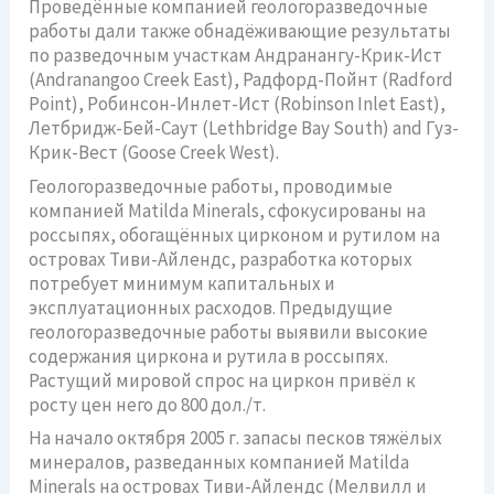
Проведённые компанией геологоразведочные
работы дали также обнадёживающие результаты
по разведочным участкам Андранангу-Крик-Ист
(Andranangoo Creek East), Радфорд-Пойнт (Radford
Point), Робинсон-Инлет-Ист (Robinson Inlet East),
Летбридж-Бей-Саут (Lethbridge Bay South) and Гуз-
Крик-Вест (Goose Creek West).
Геологоразведочные работы, проводимые
компанией Matilda Minerals, сфокусированы на
россыпях, обогащённых цирконом и рутилом на
островах Тиви-Айлендс, разработка которых
потребует минимум капитальных и
эксплуатационных расходов. Предыдущие
геологоразведочные работы выявили высокие
содержания циркона и рутила в россыпях.
Растущий мировой спрос на циркон привёл к
росту цен него до 800 дол./т.
На начало октября 2005 г. запасы песков тяжёлых
минералов, разведанных компанией Matilda
Minerals на островах Тиви-Айлендс (Мелвилл и