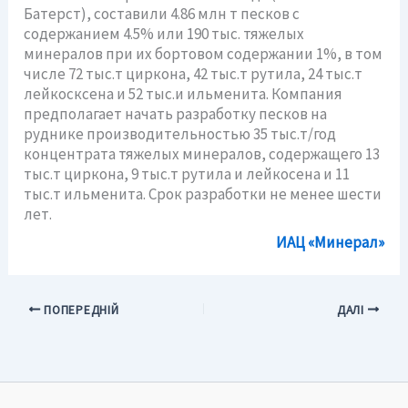
Батерст), составили 4.86 млн т песков с
содержанием 4.5% или 190 тыс. тяжелых
минералов при их бортовом содержании 1%, в том
числе 72 тыс.т циркона, 42 тыс.т рутила, 24 тыс.т
лейкосксена и 52 тыс.и ильменита. Компания
предполагает начать разработку песков на
руднике производительностью 35 тыс.т/год
концентрата тяжелых минералов, содержащего 13
тыс.т циркона, 9 тыс.т рутила и лейкосена и 11
тыс.т ильменита. Срок разработки не менее шести
лет.
ИАЦ «Минерал»
ПОПЕРЕДНІЙ
ДАЛІ