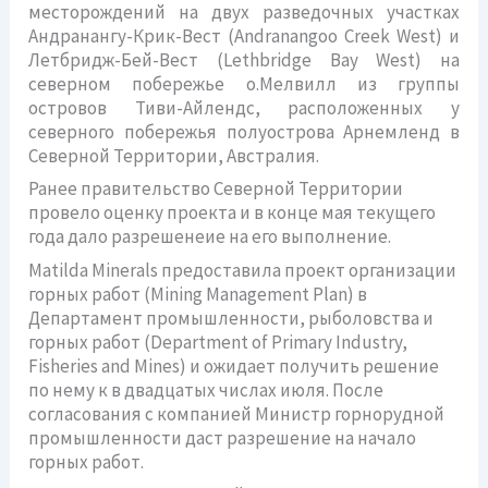
месторождений на двух разведочных участках
Андранангу-Крик-Вест (Andranangoo Creek West) и
Летбридж-Бей-Вест (Lethbridge Bay West) на
северном побережье о.Мелвилл из группы
островов Тиви-Айлендс, расположенных у
северного побережья полуострова Арнемленд в
Северной Территории, Австралия.
Ранее правительство Северной Территории
провело оценку проекта и в конце мая текущего
года дало разрешенеие на его выполнение.
Matilda Minerals предоставила проект организации
горных работ (Mining Management Plan) в
Департамент промышленности, рыболовства и
горных работ (Department of Primary Industry,
Fisheries and Mines) и ожидает получить решение
по нему к в двадцатых числах июля. После
согласования с компанией Министр горнорудной
промышленности даст разрешение на начало
горных работ.