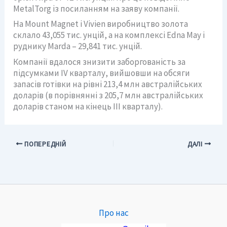
MetalTorg із посиланням на заяву компанії.
На Mount Magnet і Vivien виробництво золота
склало 43,055 тис. унцій, а на комплексі Edna May і
руднику Marda – 29,841 тис. унцій.
Компанії вдалося знизити заборгованість за
підсумками IV кварталу, вийшовши на обсяги
запасів готівки на рівні 213,4 млн австралійських
доларів (в порівнянні з 205,7 млн ​​австралійських
доларів станом на кінець III кварталу).
ПОПЕРЕДНІЙ
ДАЛІ
Про нас