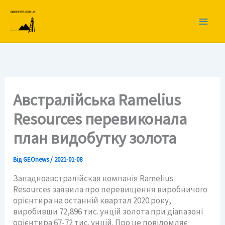
Перейти
до
вмісту
Австралійська Ramelius
Resources перевиконала
план видобутку золота
Від
GEOnews
/
2021-01-08
Западноавстралійская компанія Ramelius
Resources заявила про перевищення виробничого
орієнтира на останній квартал 2020 року,
виробивши 72,896 тис. унцій золота при діапазоні
орієнтира 67-72 тис. унцій. Про це повідомляє