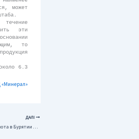
наименее
ся, может
штаба.
 течение
ить эти
основании
ющим, то
родукция
около 6.3
 «Минерал»
ДАЛІ
Россия. Добычу золота в Бурятии планируется увеличить к 2010 году до 20 т