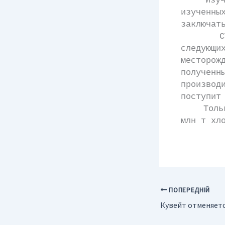
Изучаем
изученны
заключат
CVRD ос
следую
месторож
получен
произво
поступит
Только Б
млн т хл
ПОПЕРЕДНІЙ
Кувейт отменяетс