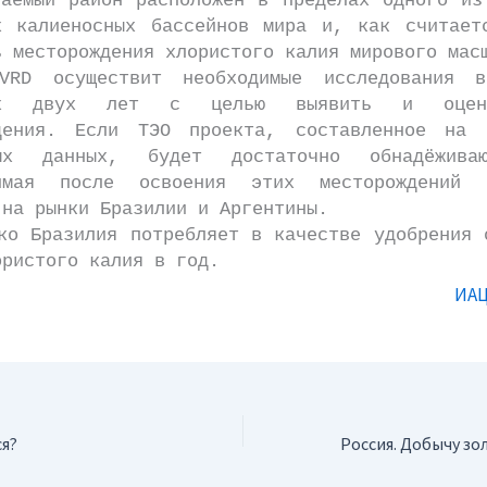
ый район расположен в пределах одного из 
х калиеносных бассейнов мира и, как считает
ь месторождения хлористого калия мирового мас
уществит необходимые исследования в
щих двух лет с целью выявить и оцен
дения. Если ТЭО проекта, составленное на 
ных данных, будет достаточно обнадёжива
димая после освоения этих месторождений п
 на рынки Бразилии и Аргентины.
разилия потребляет в качестве удобрения 
ористого калия в год.
ИАЦ
я?