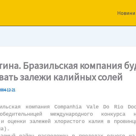
Новини
тина. Бразильская компания бу
вать залежи калийных солей
004-12-21
ская компания Companhia Vale Do Rio Doc
обедительницей международного конкурса 
 и оценки залежей хлористого калия в провинц
на).