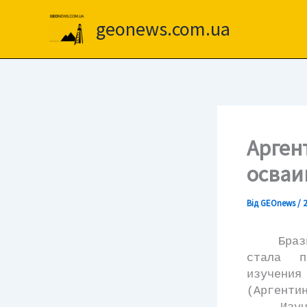
Перейти
до
geonews.com.ua
вмісту
Арген
осваи
Від
GEOnews
/
2
Бразиль
стала п
изучения
(Аргенти