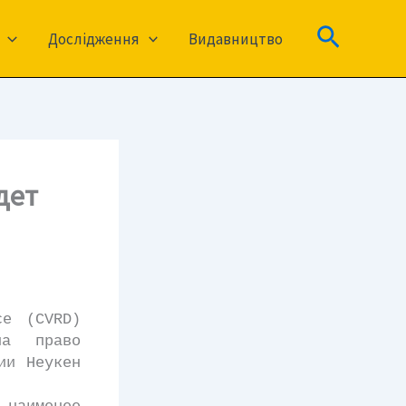
Пошук
Дослідження
Видавництво
дет
e (CVRD)
на право
ии Неукен