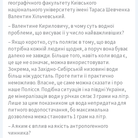
географічного факультету Київського
національного університету імені Тараса Шевченка
Валентин Хільчевський.
– Валентине Кириловичу, в чому суть водної
проблеми, що висуває її у число найважливіших?
– Якщо коротко, суть полягає в тому, що вода
потрібна кожній людині щодня, а поруч вона буває
далеко не завжди. Більше того, навіть коли вода є,
це ще не означає, можна використовувати.
Зокрема, на Західно-Сибірській низовині води
більш ніж удосталь. Проте пити її практично
неможливо. Власне, це саме можна сказати і про
наше Полісся. Подібна ситуація і на півдні України,
де мінералізація води у річках сягає 3 грами на літр.
Лише за цим показником ця вода непридатна для
питного водопостачання, бо максимальна
дозволена межа становить 1 грам на літр.
– А яким є вплив на якість антропогенного
чинника?