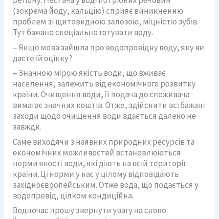
регіону. Нестача у воді потрібних речовин
(зокрема йоду, кальцію) сприяє виникненню
проблем зі щитовидною залозою, міцністю зубів.
Тут бажано спеціально готувати воду.
– Якщо мова зайшла про водопровідну воду, яку ви
даєте їй оцінку?
– Значною мірою якість води, що вживає
населення, залежить від економічного розвитку
країни. Очищення води, її подача до споживача
вимагає значних коштів. Отже, здійснити всі бажані
заходи щодо очищення води вдається далеко не
завжди.
Саме виходячи з наявних природних ресурсів та
економічних можливостей встановлюються
норми якості води, які діють на всій території
країни. Ці норми у нас у цілому відповідають
західноєвропейським. Отже вода, що подається у
водопровід, цілком кондиційна.
Водночас прошу звернути увагу на слово