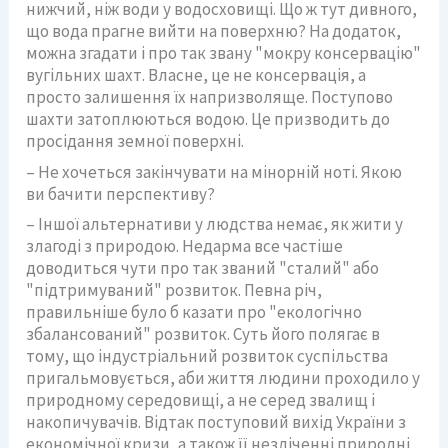
нижчий, ніж води у водосховищі. Що ж тут дивного,
що вода прагне вийти на поверхню? На додаток,
можна згадати і про так звану "мокру консервацію"
вугільних шахт. Власне, це не консервація, а
просто залишення їх напризволяще. Поступово
шахти затоплюються водою. Це призводить до
просідання земної поверхні.
– Не хочеться закінчувати на мінорній ноті. Якою
ви бачити перспективу?
– Іншої альтернативи у людства немає, як жити у
злагоді з природою. Недарма все частіше
доводиться чути про так званий "сталий" або
"підтримуваний" розвиток. Певна річ,
правильніше було б казати про "екологічно
збалансований" розвиток. Суть його полягає в
тому, що індустріальний розвиток суспільства
пригальмовується, аби життя людини проходило у
природному середовищі, а не серед звалищ і
накопичувачів. Відтак поступовий вихід України з
економічної кризи, а також її незліченні природні