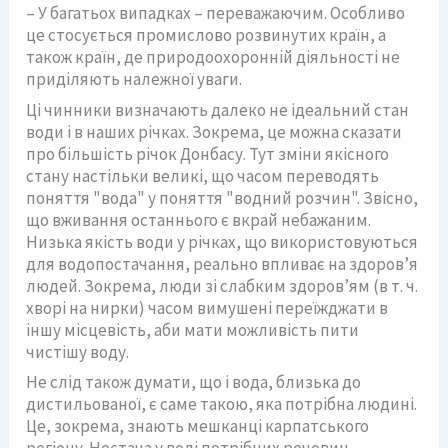
– У багатьох випадках – переважаючим. Особливо
це стосується промислово розвинутих країн, а
також країн, де природоохоронній діяльності не
приділяють належної уваги.
Ці чинники визначають далеко не ідеальний стан
води і в наших річках. Зокрема, це можна сказати
про більшість річок Донбасу. Тут зміни якісного
стану настільки великі, що часом переводять
поняття "вода" у поняття "водний розчин". Звісно,
що вживання останнього є вкрай небажаним.
Низька якість води у річках, що використовуються
для водопостачання, реально впливає на здоров’я
людей. Зокрема, люди зі слабким здоров’ям (в т. ч.
хворі на нирки) часом вимушені переїжджати в
іншу місцевість, аби мати можливість пити
чистішу воду.
Не слід також думати, що і вода, близька до
дистильованої, є саме такою, яка потрібна людині.
Це, зокрема, знають мешканці карпатського