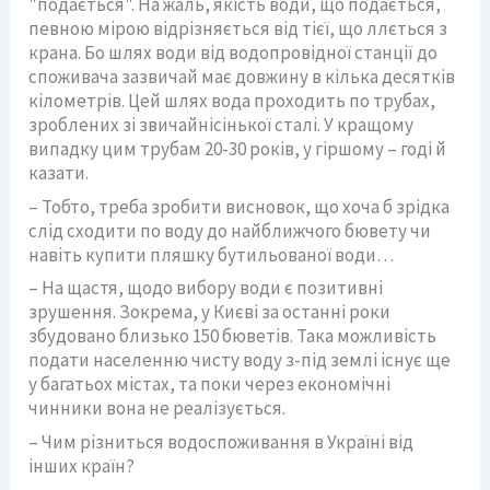
"подається". На жаль, якість води, що подається,
певною мірою відрізняється від тієї, що ллється з
крана. Бо шлях води від водопровідної станції до
споживача зазвичай має довжину в кілька десятків
кілометрів. Цей шлях вода проходить по трубах,
зроблених зі звичайнісінької сталі. У кращому
випадку цим трубам 20-30 років, у гіршому – годі й
казати.
– Тобто, треба зробити висновок, що хоча б зрідка
слід сходити по воду до найближчого бювету чи
навіть купити пляшку бутильованої води…
– На щастя, щодо вибору води є позитивні
зрушення. Зокрема, у Києві за останні роки
збудовано близько 150 бюветів. Така можливість
подати населенню чисту воду з-під землі існує ще
у багатьох містах, та поки через економічні
чинники вона не реалізується.
– Чим різниться водоспоживання в Україні від
інших країн?