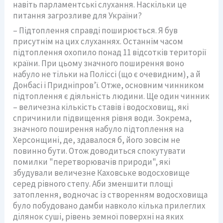
навіть парламентські слухання. Наскільки це
питання загрозливе для України?
– Підтоплення справді поширюється. Я був
присутнім на цих слуханнях. Останнім часом
підтоплення охопило понад 11 відсотків території
країни. При цьому значного поширення воно
набуло не тільки на Поліссі (що є очевидним), а й
Донбасі і Придніпров’ї. Отже, основним чинником
підтоплення є діяльність людини. Ще один чинник
– величезна кількість ставів і водосховищ, які
спричинили підвищення рівня води. Зокрема,
значного поширення набуло підтоплення на
Херсонщині, де, здавалося б, його зовсім не
повинно бути. Отож доводиться спокутувати
помилки "перетворювачів природи", які
збудували величезне Каховське водосховище
серед рівного степу. Аби зменшити площі
затоплення, водночас із створенням водосховища
було побудовано дамби навколо кілька прилеглих
ділянок суші, рівень земної поверхні на яких