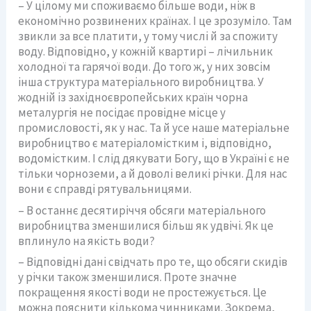
– У цілому ми споживаємо більше води, ніж в
економічно розвинених країнах. І це зрозуміло. Там
звикли за все платити, у тому числі й за спожиту
воду. Відповідно, у кожній квартирі – лічильник
холодної та гарячої води. До того ж, у них зовсім
інша структура матеріального виробництва. У
жодній із західноєвропейських країн чорна
металургія не посідає провідне місце у
промисловості, як у нас. Та й усе наше матеріальне
виробництво є матеріаломістким і, відповідно,
водомістким. І слід дякувати Богу, що в Україні є не
тільки чорноземи, а й доволі великі річки. Для нас
вони є справді рятувальницями.
– В останнє десятиріччя обсяги матеріального
виробництва зменшилися більш як удвічі. Як це
вплинуло на якість води?
– Відповідні дані свідчать про те, що обсяги скидів
у річки також зменшилися. Проте значне
покращення якості води не простежується. Це
можна пояснити кількома чинниками. Зокрема,