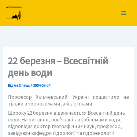
Перейти
до
вмісту
22 березня – Всесвітній
день води
Від
GEOnews
/
2004-08-24
Професор Хільчевський: Україні пощастило не
тільки з чорноземами, а й з річками
Щороку 22 березня відзначається Всесвітній день
води. На питання, пов’язані з проблемами води,
відповідає доктор географічних наук, професор,
завідувач кафедри гідрології та гідроекології