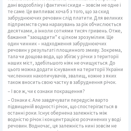
дані водообліку і фактичні скиди – зовсім не одне і
те саме. Це випливає хоча б з того, що за скид
забруднюючих речовин слід платити. Для великих
підприємств сума нарахувань за рік обчислюється
десятками, а інколи сотнями тисяч гривень. Отже,
бажання "заощадити" є цілком зрозумілим. Ще
один чинник – надходження забруднюючих
речовин у результаті площинного змиву. Зокрема,
тала чи дощова вода, що збігає у річки з території
наших міст, здебільшого ніяк не очищується. До
цього можна додати існування на території України
численних накопичувачів, звалищ, кожне з яких
також вносить свою частку в забруднення річок.
– І все ж, чи є ознаки покращення?
– Ознаки є. Але завдячувати передусім варто
підвищеній водності річок, що спостерігається в
останні роки. Існує обернена залежність між
водністю річок і концентрацією розчинених у воді
речовин. Водночас, ця залежність нині зовсім не