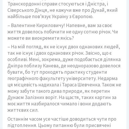
Транскордонні справи стосуються і Дністра, і
Сіверського Дінця, не кажучи вже про Дунай, який
найбільше пов’язує Україну з Європою.
– Валентине Кириловичу! Напевне, вам за своє
життя довелось побачити не одну сотню річок. Чи
можете ви виокремити якісь?
– На мій погляд, як не існує двох однакових людей,
так не існує і двох однакових річок. Звісно, що є
особливі. Мені, зокрема, дуже подобається ділянка
Дніпра поблизу Канева, де неодноразово довелося
бувати, бо тут проходять практику студенти
географічного факультету університету. Недарма
ця місцевість надихала і Тараса Шевченка. Також не
можу забути такого дива природи, як перетин
Дунаєм Залізних воріт. На щастя, таких картин за
моє життя назбиралося чимало і вони додають
життєвих сил.
Останнім часом усе частіше доводиться чути про
підтоплення. Цьому питанню були присвячені