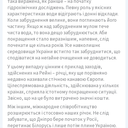
така виражена, як раніше – на початку
гідрохімічних досліджень. Певну роль у якісних
характеристиках води відіграють і донні відклади.
Коли забруднення велике, вони поглинають його
частину. Якщо ж над забрудненим мулом тече
чиста вода, то вона дещо забруднюється. Аби
покращення стало виразнішим, напевне, слід
почекати ще кілька років. Усе навколишнє
середовище України встигло так забруднитися, що
сподіватися на негайне очищення не доводиться.
У цьому випадку цінним є приклад заходів,
здійснених на Рейні – річці, яку ще порівняно
недавно називали стічною канавою Європи.
Цілеспрямована діяльність, здійснювана у кількох
країнах, сприяла істотному покращенню ситуації.
Звісно, що на це було витрачено значні кошти.
Між іншим, міжнародне співробітництво
розширюється і стосовно наших річок. Не слід
забувати, що Дніпро бере початок у Росії,
перетинає Білорусь і лише потім плине Україною.